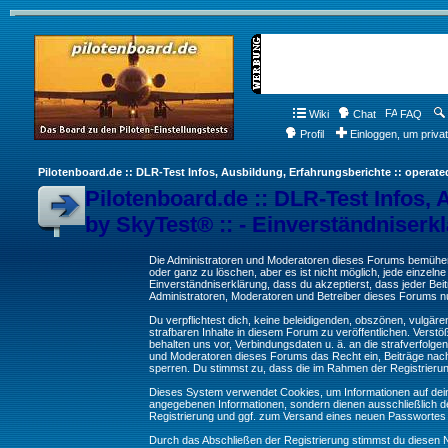
Wiki
Chat
FAQ
Profil
Einloggen, um priva
Pilotenboard.de :: DLR-Test Infos, Ausbildung, Erfahrungsberichte :: operate
Pilotenboard.de :: DLR-Test Infos, 
by SkyTest® :: - Einverständniserk
Die Administratoren und Moderatoren dieses Forums bemühen s
oder ganz zu löschen, aber es ist nicht möglich, jede einzeln
Einverständniserklärung, dass du akzeptierst, dass jeder Be
Administratoren, Moderatoren und Betreiber dieses Forums nur
Du verpflichtest dich, keine beleidigenden, obszönen, vulgä
strafbaren Inhalte in diesem Forum zu veröffentlichen. Verst
behalten uns vor, Verbindungsdaten u. ä. an die strafverfol
und Moderatoren dieses Forums das Recht ein, Beiträge nac
sperren. Du stimmst zu, dass die im Rahmen der Registrieru
Dieses System verwendet Cookies, um Informationen auf dei
angegebenen Informationen, sondern dienen ausschließlich de
Registrierung und ggf. zum Versand eines neuen Passwortes
Durch das Abschließen der Registrierung stimmst du diesen