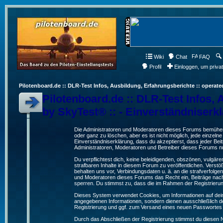
Wiki
Chat
FAQ
Profil
Einloggen, um priva
Pilotenboard.de :: DLR-Test Infos, Ausbildung, Erfahrungsberichte :: operate
Pilotenboard.de :: DLR-Test Infos, 
by SkyTest® :: - Einverständniserk
Die Administratoren und Moderatoren dieses Forums bemühen s
oder ganz zu löschen, aber es ist nicht möglich, jede einzeln
Einverständniserklärung, dass du akzeptierst, dass jeder Be
Administratoren, Moderatoren und Betreiber dieses Forums nur
Du verpflichtest dich, keine beleidigenden, obszönen, vulgä
strafbaren Inhalte in diesem Forum zu veröffentlichen. Verst
behalten uns vor, Verbindungsdaten u. ä. an die strafverfol
und Moderatoren dieses Forums das Recht ein, Beiträge nac
sperren. Du stimmst zu, dass die im Rahmen der Registrieru
Dieses System verwendet Cookies, um Informationen auf dei
angegebenen Informationen, sondern dienen ausschließlich de
Registrierung und ggf. zum Versand eines neuen Passwortes
Durch das Abschließen der Registrierung stimmst du diesen