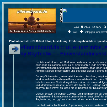
Wiki
Chat
FAQ
Profil
Einloggen, um priva
Pilotenboard.de :: DLR-Test Infos, Ausbildung, Erfahrungsberichte :: operate
Pilotenboard.de :: DLR-Test Infos, 
by SkyTest® :: - Einverständniserk
Die Administratoren und Moderatoren dieses Forums bemühen s
oder ganz zu löschen, aber es ist nicht möglich, jede einzeln
Einverständniserklärung, dass du akzeptierst, dass jeder Be
Administratoren, Moderatoren und Betreiber dieses Forums nur
Du verpflichtest dich, keine beleidigenden, obszönen, vulgä
strafbaren Inhalte in diesem Forum zu veröffentlichen. Verst
behalten uns vor, Verbindungsdaten u. ä. an die strafverfol
und Moderatoren dieses Forums das Recht ein, Beiträge nac
sperren. Du stimmst zu, dass die im Rahmen der Registrieru
Dieses System verwendet Cookies, um Informationen auf dei
angegebenen Informationen, sondern dienen ausschließlich de
Registrierung und ggf. zum Versand eines neuen Passwortes
Durch das Abschließen der Registrierung stimmst du diesen