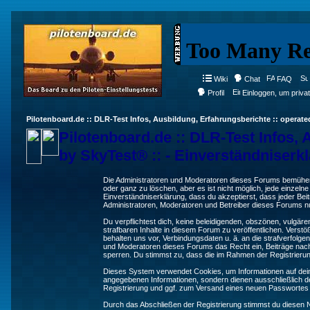
Wiki
Chat
FAQ
Profil
Einloggen, um priva
Pilotenboard.de :: DLR-Test Infos, Ausbildung, Erfahrungsberichte :: operate
Pilotenboard.de :: DLR-Test Infos, 
by SkyTest® :: - Einverständniserk
Die Administratoren und Moderatoren dieses Forums bemühen s
oder ganz zu löschen, aber es ist nicht möglich, jede einzeln
Einverständniserklärung, dass du akzeptierst, dass jeder Be
Administratoren, Moderatoren und Betreiber dieses Forums nur
Du verpflichtest dich, keine beleidigenden, obszönen, vulgä
strafbaren Inhalte in diesem Forum zu veröffentlichen. Verst
behalten uns vor, Verbindungsdaten u. ä. an die strafverfol
und Moderatoren dieses Forums das Recht ein, Beiträge nac
sperren. Du stimmst zu, dass die im Rahmen der Registrieru
Dieses System verwendet Cookies, um Informationen auf dei
angegebenen Informationen, sondern dienen ausschließlich de
Registrierung und ggf. zum Versand eines neuen Passwortes
Durch das Abschließen der Registrierung stimmst du diesen