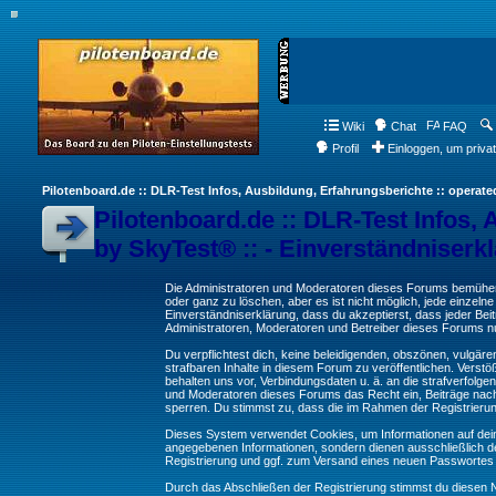
Wiki
Chat
FAQ
Profil
Einloggen, um priva
Pilotenboard.de :: DLR-Test Infos, Ausbildung, Erfahrungsberichte :: operate
Pilotenboard.de :: DLR-Test Infos, 
by SkyTest® :: - Einverständniserk
Die Administratoren und Moderatoren dieses Forums bemühen s
oder ganz zu löschen, aber es ist nicht möglich, jede einzeln
Einverständniserklärung, dass du akzeptierst, dass jeder Be
Administratoren, Moderatoren und Betreiber dieses Forums nur
Du verpflichtest dich, keine beleidigenden, obszönen, vulgä
strafbaren Inhalte in diesem Forum zu veröffentlichen. Verst
behalten uns vor, Verbindungsdaten u. ä. an die strafverfol
und Moderatoren dieses Forums das Recht ein, Beiträge nac
sperren. Du stimmst zu, dass die im Rahmen der Registrieru
Dieses System verwendet Cookies, um Informationen auf dei
angegebenen Informationen, sondern dienen ausschließlich de
Registrierung und ggf. zum Versand eines neuen Passwortes
Durch das Abschließen der Registrierung stimmst du diesen