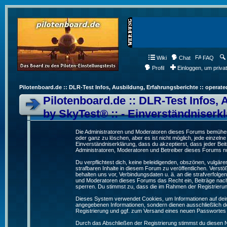
Wiki
Chat
FAQ
Profil
Einloggen, um priva
Pilotenboard.de :: DLR-Test Infos, Ausbildung, Erfahrungsberichte :: operate
Pilotenboard.de :: DLR-Test Infos, 
by SkyTest® :: - Einverständniserk
Die Administratoren und Moderatoren dieses Forums bemühen s
oder ganz zu löschen, aber es ist nicht möglich, jede einzeln
Einverständniserklärung, dass du akzeptierst, dass jeder Be
Administratoren, Moderatoren und Betreiber dieses Forums nur
Du verpflichtest dich, keine beleidigenden, obszönen, vulgä
strafbaren Inhalte in diesem Forum zu veröffentlichen. Verst
behalten uns vor, Verbindungsdaten u. ä. an die strafverfol
und Moderatoren dieses Forums das Recht ein, Beiträge nac
sperren. Du stimmst zu, dass die im Rahmen der Registrieru
Dieses System verwendet Cookies, um Informationen auf dei
angegebenen Informationen, sondern dienen ausschließlich de
Registrierung und ggf. zum Versand eines neuen Passwortes
Durch das Abschließen der Registrierung stimmst du diesen