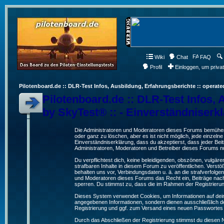
Wiki
Chat
FAQ
Profil
Einloggen, um priva
Pilotenboard.de :: DLR-Test Infos, Ausbildung, Erfahrungsberichte :: operate
Pilotenboard.de :: DLR-Test Infos, 
by SkyTest® :: - Einverständniserk
Die Administratoren und Moderatoren dieses Forums bemühen s
oder ganz zu löschen, aber es ist nicht möglich, jede einzeln
Einverständniserklärung, dass du akzeptierst, dass jeder Be
Administratoren, Moderatoren und Betreiber dieses Forums nur
Du verpflichtest dich, keine beleidigenden, obszönen, vulgä
strafbaren Inhalte in diesem Forum zu veröffentlichen. Verst
behalten uns vor, Verbindungsdaten u. ä. an die strafverfol
und Moderatoren dieses Forums das Recht ein, Beiträge nac
sperren. Du stimmst zu, dass die im Rahmen der Registrieru
Dieses System verwendet Cookies, um Informationen auf dei
angegebenen Informationen, sondern dienen ausschließlich de
Registrierung und ggf. zum Versand eines neuen Passwortes
Durch das Abschließen der Registrierung stimmst du diesen