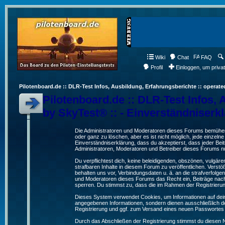
Wiki
Chat
FAQ
Profil
Einloggen, um priva
Pilotenboard.de :: DLR-Test Infos, Ausbildung, Erfahrungsberichte :: operate
Pilotenboard.de :: DLR-Test Infos, 
by SkyTest® :: - Einverständniserk
Die Administratoren und Moderatoren dieses Forums bemühen s
oder ganz zu löschen, aber es ist nicht möglich, jede einzeln
Einverständniserklärung, dass du akzeptierst, dass jeder Be
Administratoren, Moderatoren und Betreiber dieses Forums nur
Du verpflichtest dich, keine beleidigenden, obszönen, vulgä
strafbaren Inhalte in diesem Forum zu veröffentlichen. Verst
behalten uns vor, Verbindungsdaten u. ä. an die strafverfol
und Moderatoren dieses Forums das Recht ein, Beiträge nac
sperren. Du stimmst zu, dass die im Rahmen der Registrieru
Dieses System verwendet Cookies, um Informationen auf dei
angegebenen Informationen, sondern dienen ausschließlich de
Registrierung und ggf. zum Versand eines neuen Passwortes
Durch das Abschließen der Registrierung stimmst du diesen