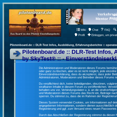
Wiki
Chat
FAQ
Profil
Einloggen, um priva
Pilotenboard.de :: DLR-Test Infos, Ausbildung, Erfahrungsberichte :: operate
Pilotenboard.de :: DLR-Test Infos, 
by SkyTest® :: - Einverständniserk
Die Administratoren und Moderatoren dieses Forums bemühen s
oder ganz zu löschen, aber es ist nicht möglich, jede einzeln
Einverständniserklärung, dass du akzeptierst, dass jeder Be
Administratoren, Moderatoren und Betreiber dieses Forums nur
Du verpflichtest dich, keine beleidigenden, obszönen, vulgä
strafbaren Inhalte in diesem Forum zu veröffentlichen. Verst
behalten uns vor, Verbindungsdaten u. ä. an die strafverfol
und Moderatoren dieses Forums das Recht ein, Beiträge nac
sperren. Du stimmst zu, dass die im Rahmen der Registrieru
Dieses System verwendet Cookies, um Informationen auf dei
angegebenen Informationen, sondern dienen ausschließlich de
Registrierung und ggf. zum Versand eines neuen Passwortes
Durch das Abschließen der Registrierung stimmst du diesen