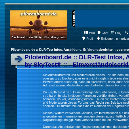
Wiki
Chat
FAQ
Profil
Einloggen, um priva
Pilotenboard.de :: DLR-Test Infos, Ausbildung, Erfahrungsberichte :: operate
Pilotenboard.de :: DLR-Test Infos, 
by SkyTest® :: - Einverständniserk
Die Administratoren und Moderatoren dieses Forums bemühen s
oder ganz zu löschen, aber es ist nicht möglich, jede einzeln
Einverständniserklärung, dass du akzeptierst, dass jeder Be
Administratoren, Moderatoren und Betreiber dieses Forums nur
Du verpflichtest dich, keine beleidigenden, obszönen, vulgä
strafbaren Inhalte in diesem Forum zu veröffentlichen. Verst
behalten uns vor, Verbindungsdaten u. ä. an die strafverfol
und Moderatoren dieses Forums das Recht ein, Beiträge nac
sperren. Du stimmst zu, dass die im Rahmen der Registrieru
Dieses System verwendet Cookies, um Informationen auf dei
angegebenen Informationen, sondern dienen ausschließlich de
Registrierung und ggf. zum Versand eines neuen Passwortes
Durch das Abschließen der Registrierung stimmst du diesen