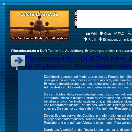
Wiki
Chat
FAQ
Profil
Einloggen, um priva
Pilotenboard.de :: DLR-Test Infos, Ausbildung, Erfahrungsberichte :: operate
Pilotenboard.de :: DLR-Test Infos, 
by SkyTest® :: - Einverständniserk
Die Administratoren und Moderatoren dieses Forums bemühen s
oder ganz zu löschen, aber es ist nicht möglich, jede einzeln
Einverständniserklärung, dass du akzeptierst, dass jeder Be
Administratoren, Moderatoren und Betreiber dieses Forums nur
Du verpflichtest dich, keine beleidigenden, obszönen, vulgä
strafbaren Inhalte in diesem Forum zu veröffentlichen. Verst
behalten uns vor, Verbindungsdaten u. ä. an die strafverfol
und Moderatoren dieses Forums das Recht ein, Beiträge nac
sperren. Du stimmst zu, dass die im Rahmen der Registrieru
Dieses System verwendet Cookies, um Informationen auf dei
angegebenen Informationen, sondern dienen ausschließlich de
Registrierung und ggf. zum Versand eines neuen Passwortes
Durch das Abschließen der Registrierung stimmst du diesen