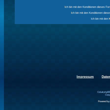
Ich bin mit den Konditionen dieses F
Ich bin mit den Konditionen die
Ich bin mit den 
Impressum
Date
Cobalt phpBB
Copyr
Powered by