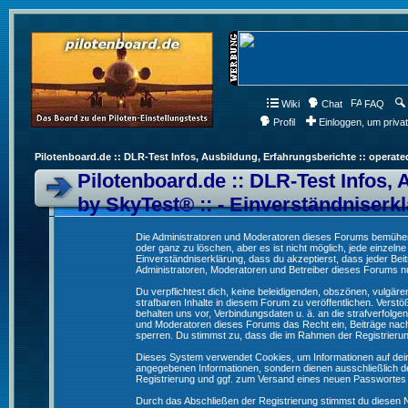
Wiki
Chat
FAQ
Profil
Einloggen, um priva
Pilotenboard.de :: DLR-Test Infos, Ausbildung, Erfahrungsberichte :: operate
Pilotenboard.de :: DLR-Test Infos, 
by SkyTest® :: - Einverständniserk
Die Administratoren und Moderatoren dieses Forums bemühen s
oder ganz zu löschen, aber es ist nicht möglich, jede einzeln
Einverständniserklärung, dass du akzeptierst, dass jeder Be
Administratoren, Moderatoren und Betreiber dieses Forums nur
Du verpflichtest dich, keine beleidigenden, obszönen, vulgä
strafbaren Inhalte in diesem Forum zu veröffentlichen. Verst
behalten uns vor, Verbindungsdaten u. ä. an die strafverfol
und Moderatoren dieses Forums das Recht ein, Beiträge nac
sperren. Du stimmst zu, dass die im Rahmen der Registrieru
Dieses System verwendet Cookies, um Informationen auf dei
angegebenen Informationen, sondern dienen ausschließlich de
Registrierung und ggf. zum Versand eines neuen Passwortes
Durch das Abschließen der Registrierung stimmst du diesen