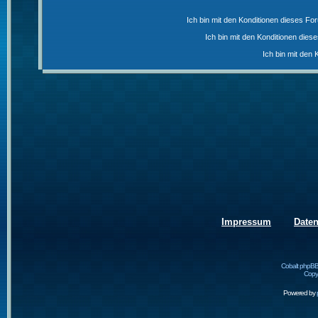
Ich bin mit den Konditionen dieses F
Ich bin mit den Konditionen die
Ich bin mit den 
Impressum
Date
Cobalt phpBB
Copyr
Powered by