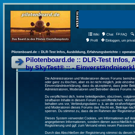
Wiki
Chat
FAQ
Profil
Einloggen, um priva
Pilotenboard.de :: DLR-Test Infos, Ausbildung, Erfahrungsberichte :: operate
Pilotenboard.de :: DLR-Test Infos, 
by SkyTest® :: - Einverständniserk
Die Administratoren und Moderatoren dieses Forums bemühen s
oder ganz zu löschen, aber es ist nicht möglich, jede einzeln
Einverständniserklärung, dass du akzeptierst, dass jeder Be
Administratoren, Moderatoren und Betreiber dieses Forums nur
Du verpflichtest dich, keine beleidigenden, obszönen, vulgä
strafbaren Inhalte in diesem Forum zu veröffentlichen. Verst
behalten uns vor, Verbindungsdaten u. ä. an die strafverfol
und Moderatoren dieses Forums das Recht ein, Beiträge nac
sperren. Du stimmst zu, dass die im Rahmen der Registrieru
Dieses System verwendet Cookies, um Informationen auf dei
angegebenen Informationen, sondern dienen ausschließlich de
Registrierung und ggf. zum Versand eines neuen Passwortes
Durch das Abschließen der Registrierung stimmst du diesen