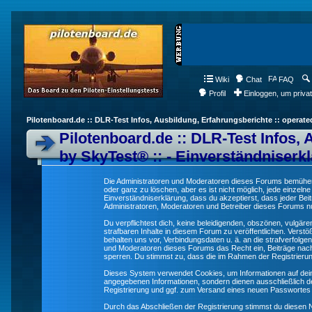
Wiki
Chat
FAQ
Profil
Einloggen, um priva
Pilotenboard.de :: DLR-Test Infos, Ausbildung, Erfahrungsberichte :: operate
Pilotenboard.de :: DLR-Test Infos, 
by SkyTest® :: - Einverständniserk
Die Administratoren und Moderatoren dieses Forums bemühen s
oder ganz zu löschen, aber es ist nicht möglich, jede einzeln
Einverständniserklärung, dass du akzeptierst, dass jeder Be
Administratoren, Moderatoren und Betreiber dieses Forums nur
Du verpflichtest dich, keine beleidigenden, obszönen, vulgä
strafbaren Inhalte in diesem Forum zu veröffentlichen. Verst
behalten uns vor, Verbindungsdaten u. ä. an die strafverfol
und Moderatoren dieses Forums das Recht ein, Beiträge nac
sperren. Du stimmst zu, dass die im Rahmen der Registrieru
Dieses System verwendet Cookies, um Informationen auf dei
angegebenen Informationen, sondern dienen ausschließlich de
Registrierung und ggf. zum Versand eines neuen Passwortes
Durch das Abschließen der Registrierung stimmst du diesen