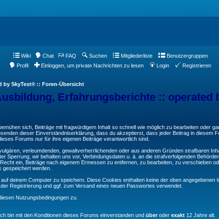
Wiki
Chat
FAQ
Suchen
Mitgliederliste
Benutzergruppen
Profil
Einloggen, um private Nachrichten zu lesen
Login
Registrieren
d by SkyTest® :: Foren-Übersicht
Ausbildung, Erfahrungsberichte :: operated 
ühen sich, Beiträge mit fragwürdigem Inhalt so schnell wie möglich zu bearbeiten oder ganz
Absenden dieser Einverständniserklärung, dass du akzeptierst, dass jeder Beitrag in diesem
ieses Forums nur für ihre eigenen Beiträge verantwortlich sind.
, vulgären, verleumdenden, gewaltverherrlichenden oder aus anderen Gründen strafbaren Inha
er Sperrung, wir behalten uns vor, Verbindungsdaten u. ä. an die strafverfolgenden Behörde
echt ein, Beiträge nach eigenem Ermessen zu entfernen, zu bearbeiten, zu verschieben od
k gespeichert werden.
auf deinem Computer zu speichern. Diese Cookies enthalten keine der oben angegebenen In
g der Registrierung und ggf. zum Versand eines neuen Passwortes verwendet.
 diesen Nutzungsbedingungen zu.
Ich bin mit den Konditionen dieses Forums einverstanden und
über
oder
exakt
12 Jahre alt.