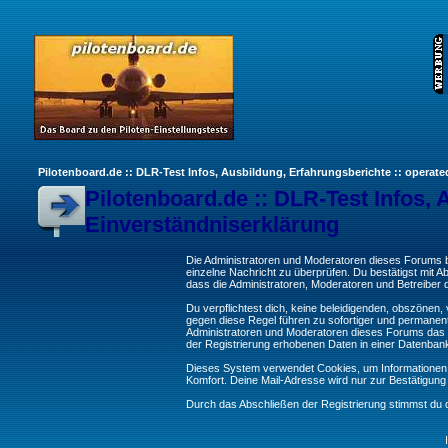
Pilotenboard.de :: DLR-Test Infos, Ausbildung, Erfahrungsberichte :: operate
Pilotenboard.de :: DLR-Test Infos, 
Einverständniserklärung
Die Administratoren und Moderatoren dieses Forums bem
einzelne Nachricht zu überprüfen. Du bestätigst mit 
dass die Administratoren, Moderatoren und Betreiber d
Du verpflichtest dich, keine beleidigenden, obszönen
gegen diese Regel führen zu sofortiger und permanent
Administratoren und Moderatoren dieses Forums das R
der Registrierung erhobenen Daten in einer Datenban
Dieses System verwendet Cookies, um Informationen 
Komfort. Deine Mail-Adresse wird nur zur Bestätigun
Durch das Abschließen der Registrierung stimmst du