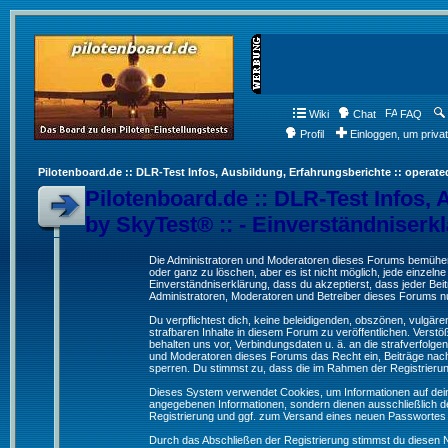
Wiki
Chat
FAQ
Profil
Einloggen, um priva
Pilotenboard.de :: DLR-Test Infos, Ausbildung, Erfahrungsberichte :: operate
Pilotenboard.de :: DLR-Test Infos, 
by SkyTest® :: - Einverständniserk
Die Administratoren und Moderatoren dieses Forums bemühen s
oder ganz zu löschen, aber es ist nicht möglich, jede einzeln
Einverständniserklärung, dass du akzeptierst, dass jeder Be
Administratoren, Moderatoren und Betreiber dieses Forums nur
Du verpflichtest dich, keine beleidigenden, obszönen, vulgä
strafbaren Inhalte in diesem Forum zu veröffentlichen. Verst
behalten uns vor, Verbindungsdaten u. ä. an die strafverfol
und Moderatoren dieses Forums das Recht ein, Beiträge nac
sperren. Du stimmst zu, dass die im Rahmen der Registrieru
Dieses System verwendet Cookies, um Informationen auf dei
angegebenen Informationen, sondern dienen ausschließlich de
Registrierung und ggf. zum Versand eines neuen Passwortes
Durch das Abschließen der Registrierung stimmst du diesen