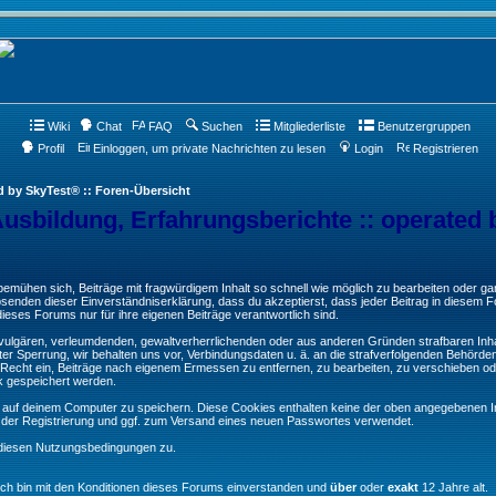
Wiki
Chat
FAQ
Suchen
Mitgliederliste
Benutzergruppen
Profil
Einloggen, um private Nachrichten zu lesen
Login
Registrieren
d by SkyTest® :: Foren-Übersicht
Ausbildung, Erfahrungsberichte :: operated 
ühen sich, Beiträge mit fragwürdigem Inhalt so schnell wie möglich zu bearbeiten oder ganz
Absenden dieser Einverständniserklärung, dass du akzeptierst, dass jeder Beitrag in diesem
ieses Forums nur für ihre eigenen Beiträge verantwortlich sind.
, vulgären, verleumdenden, gewaltverherrlichenden oder aus anderen Gründen strafbaren Inha
er Sperrung, wir behalten uns vor, Verbindungsdaten u. ä. an die strafverfolgenden Behörde
echt ein, Beiträge nach eigenem Ermessen zu entfernen, zu bearbeiten, zu verschieben od
k gespeichert werden.
auf deinem Computer zu speichern. Diese Cookies enthalten keine der oben angegebenen In
g der Registrierung und ggf. zum Versand eines neuen Passwortes verwendet.
 diesen Nutzungsbedingungen zu.
Ich bin mit den Konditionen dieses Forums einverstanden und
über
oder
exakt
12 Jahre alt.