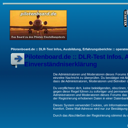
Pilotenboard.de :: DLR-Test Infos, Ausbildung, Erfahrungsberichte :: operate
Pilotenboard.de :: DLR-Test Infos, 
Einverständniserklärung
Die Administratoren und Moderatoren dieses Forums bem
einzelne Nachricht zu überprüfen. Du bestätigst mit 
dass die Administratoren, Moderatoren und Betreiber d
Du verpflichtest dich, keine beleidigenden, obszönen
gegen diese Regel führen zu sofortiger und permanent
Administratoren und Moderatoren dieses Forums das R
der Registrierung erhobenen Daten in einer Datenban
Dieses System verwendet Cookies, um Informationen 
Komfort. Deine Mail-Adresse wird nur zur Bestätigun
Durch das Abschließen der Registrierung stimmst du