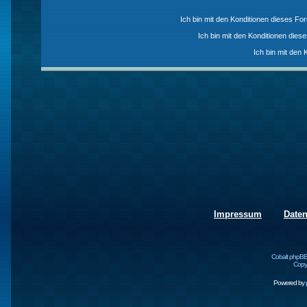
Ich bin mit den Konditionen dieses F
Ich bin mit den Konditionen die
Ich bin mit den 
Impressum
Date
Cobalt phpBB
Copyr
Powered by