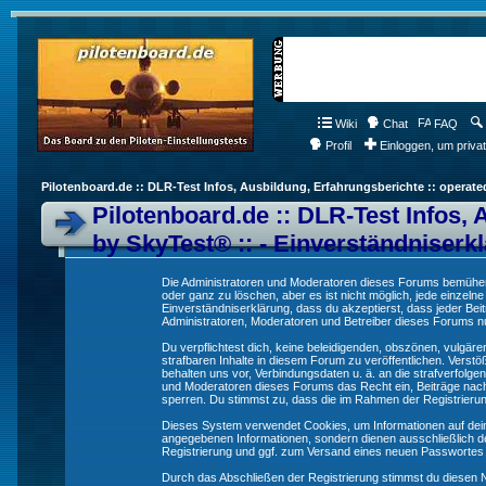
Wiki
Chat
FAQ
Profil
Einloggen, um priva
Pilotenboard.de :: DLR-Test Infos, Ausbildung, Erfahrungsberichte :: operate
Pilotenboard.de :: DLR-Test Infos, 
by SkyTest® :: - Einverständniserk
Die Administratoren und Moderatoren dieses Forums bemühen s
oder ganz zu löschen, aber es ist nicht möglich, jede einzeln
Einverständniserklärung, dass du akzeptierst, dass jeder Be
Administratoren, Moderatoren und Betreiber dieses Forums nur
Du verpflichtest dich, keine beleidigenden, obszönen, vulgä
strafbaren Inhalte in diesem Forum zu veröffentlichen. Verst
behalten uns vor, Verbindungsdaten u. ä. an die strafverfol
und Moderatoren dieses Forums das Recht ein, Beiträge nac
sperren. Du stimmst zu, dass die im Rahmen der Registrieru
Dieses System verwendet Cookies, um Informationen auf dei
angegebenen Informationen, sondern dienen ausschließlich de
Registrierung und ggf. zum Versand eines neuen Passwortes
Durch das Abschließen der Registrierung stimmst du diesen