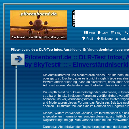
Wiki
Chat
FAQ
Profil
Einloggen, um priva
Pilotenboard.de :: DLR-Test Infos, Ausbildung, Erfahrungsberichte :: operate
Pilotenboard.de :: DLR-Test Infos, 
by SkyTest® :: - Einverständniserk
Die Administratoren und Moderatoren dieses Forums bemühen s
oder ganz zu löschen, aber es ist nicht möglich, jede einzeln
Einverständniserklärung, dass du akzeptierst, dass jeder Be
Administratoren, Moderatoren und Betreiber dieses Forums nur
Du verpflichtest dich, keine beleidigenden, obszönen, vulgä
strafbaren Inhalte in diesem Forum zu veröffentlichen. Verst
behalten uns vor, Verbindungsdaten u. ä. an die strafverfol
und Moderatoren dieses Forums das Recht ein, Beiträge nac
sperren. Du stimmst zu, dass die im Rahmen der Registrieru
Dieses System verwendet Cookies, um Informationen auf dei
angegebenen Informationen, sondern dienen ausschließlich de
Registrierung und ggf. zum Versand eines neuen Passwortes
Durch das Abschließen der Registrierung stimmst du diesen