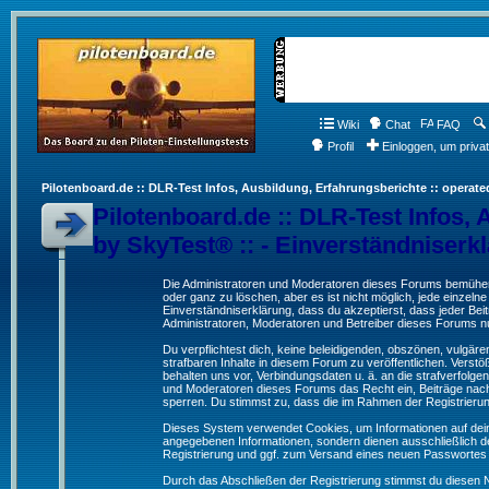
Wiki
Chat
FAQ
Profil
Einloggen, um priva
Pilotenboard.de :: DLR-Test Infos, Ausbildung, Erfahrungsberichte :: operate
Pilotenboard.de :: DLR-Test Infos, 
by SkyTest® :: - Einverständniserk
Die Administratoren und Moderatoren dieses Forums bemühen s
oder ganz zu löschen, aber es ist nicht möglich, jede einzeln
Einverständniserklärung, dass du akzeptierst, dass jeder Be
Administratoren, Moderatoren und Betreiber dieses Forums nur
Du verpflichtest dich, keine beleidigenden, obszönen, vulgä
strafbaren Inhalte in diesem Forum zu veröffentlichen. Verst
behalten uns vor, Verbindungsdaten u. ä. an die strafverfol
und Moderatoren dieses Forums das Recht ein, Beiträge nac
sperren. Du stimmst zu, dass die im Rahmen der Registrieru
Dieses System verwendet Cookies, um Informationen auf dei
angegebenen Informationen, sondern dienen ausschließlich de
Registrierung und ggf. zum Versand eines neuen Passwortes
Durch das Abschließen der Registrierung stimmst du diesen