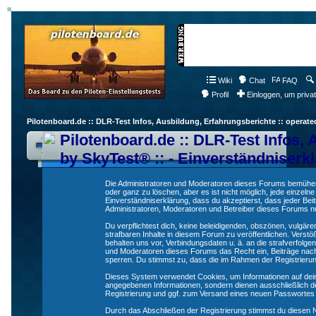
Wiki
Chat
FAQ
Profil
Einloggen, um priva
Pilotenboard.de :: DLR-Test Infos, Ausbildung, Erfahrungsberichte :: operate
Pilotenboard.de :: DLR-Test Infos, 
by SkyTest® :: - Einverständniserk
Die Administratoren und Moderatoren dieses Forums bemühen s
oder ganz zu löschen, aber es ist nicht möglich, jede einzeln
Einverständniserklärung, dass du akzeptierst, dass jeder Be
Administratoren, Moderatoren und Betreiber dieses Forums nur
Du verpflichtest dich, keine beleidigenden, obszönen, vulgä
strafbaren Inhalte in diesem Forum zu veröffentlichen. Verst
behalten uns vor, Verbindungsdaten u. ä. an die strafverfol
und Moderatoren dieses Forums das Recht ein, Beiträge nac
sperren. Du stimmst zu, dass die im Rahmen der Registrieru
Dieses System verwendet Cookies, um Informationen auf dei
angegebenen Informationen, sondern dienen ausschließlich de
Registrierung und ggf. zum Versand eines neuen Passwortes
Durch das Abschließen der Registrierung stimmst du diesen