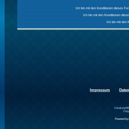
Ich bin mit den Konditionen dieses F
Ich bin mit den Konditionen die
Ich bin mit den 
Impressum
Date
Cobalt phpBB
Copyr
Powered by