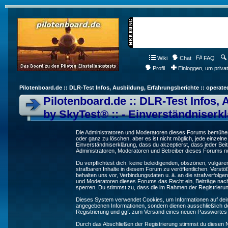
Wiki
Chat
FAQ
Profil
Einloggen, um priva
Pilotenboard.de :: DLR-Test Infos, Ausbildung, Erfahrungsberichte :: operate
Pilotenboard.de :: DLR-Test Infos, 
by SkyTest® :: - Einverständniserk
Die Administratoren und Moderatoren dieses Forums bemühen s
oder ganz zu löschen, aber es ist nicht möglich, jede einzeln
Einverständniserklärung, dass du akzeptierst, dass jeder Be
Administratoren, Moderatoren und Betreiber dieses Forums nur
Du verpflichtest dich, keine beleidigenden, obszönen, vulgä
strafbaren Inhalte in diesem Forum zu veröffentlichen. Verst
behalten uns vor, Verbindungsdaten u. ä. an die strafverfol
und Moderatoren dieses Forums das Recht ein, Beiträge nac
sperren. Du stimmst zu, dass die im Rahmen der Registrieru
Dieses System verwendet Cookies, um Informationen auf dei
angegebenen Informationen, sondern dienen ausschließlich de
Registrierung und ggf. zum Versand eines neuen Passwortes
Durch das Abschließen der Registrierung stimmst du diesen