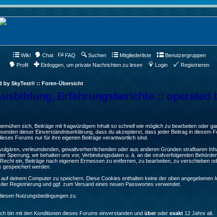
Wiki
Chat
FAQ
Suchen
Mitgliederliste
Benutzergruppen
Profil
Einloggen, um private Nachrichten zu lesen
Login
Registrieren
d by SkyTest® :: Foren-Übersicht
Ausbildung, Erfahrungsberichte :: operated 
ühen sich, Beiträge mit fragwürdigem Inhalt so schnell wie möglich zu bearbeiten oder ganz
Absenden dieser Einverständniserklärung, dass du akzeptierst, dass jeder Beitrag in diesem
ieses Forums nur für ihre eigenen Beiträge verantwortlich sind.
, vulgären, verleumdenden, gewaltverherrlichenden oder aus anderen Gründen strafbaren Inha
er Sperrung, wir behalten uns vor, Verbindungsdaten u. ä. an die strafverfolgenden Behörde
echt ein, Beiträge nach eigenem Ermessen zu entfernen, zu bearbeiten, zu verschieben od
k gespeichert werden.
auf deinem Computer zu speichern. Diese Cookies enthalten keine der oben angegebenen In
g der Registrierung und ggf. zum Versand eines neuen Passwortes verwendet.
 diesen Nutzungsbedingungen zu.
Ich bin mit den Konditionen dieses Forums einverstanden und
über
oder
exakt
12 Jahre alt.