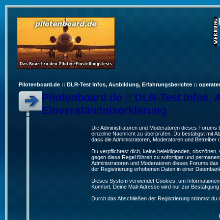
Pilotenboard.de :: DLR-Test Infos, Ausbildung, Erfahrungsberichte :: operate
Pilotenboard.de :: DLR-Test Infos, 
Einverständniserklärung
Die Administratoren und Moderatoren dieses Forums bem
einzelne Nachricht zu überprüfen. Du bestätigst mit 
dass die Administratoren, Moderatoren und Betreiber d
Du verpflichtest dich, keine beleidigenden, obszönen
gegen diese Regel führen zu sofortiger und permanent
Administratoren und Moderatoren dieses Forums das R
der Registrierung erhobenen Daten in einer Datenban
Dieses System verwendet Cookies, um Informationen 
Komfort. Deine Mail-Adresse wird nur zur Bestätigun
Durch das Abschließen der Registrierung stimmst du