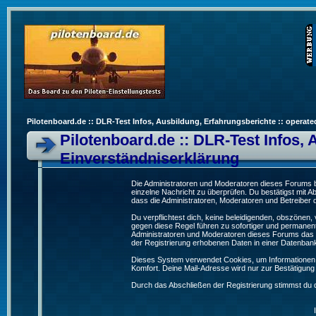
Pilotenboard.de :: DLR-Test Infos, Ausbildung, Erfahrungsberichte :: operate
Pilotenboard.de :: DLR-Test Infos, 
Einverständniserklärung
Die Administratoren und Moderatoren dieses Forums bem
einzelne Nachricht zu überprüfen. Du bestätigst mit 
dass die Administratoren, Moderatoren und Betreiber d
Du verpflichtest dich, keine beleidigenden, obszönen
gegen diese Regel führen zu sofortiger und permanent
Administratoren und Moderatoren dieses Forums das R
der Registrierung erhobenen Daten in einer Datenban
Dieses System verwendet Cookies, um Informationen 
Komfort. Deine Mail-Adresse wird nur zur Bestätigun
Durch das Abschließen der Registrierung stimmst du