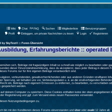
Wiki
Chat
FAQ
Suchen
Mitgliederliste
Benutzergruppen
Profil
Einloggen, um private Nachrichten zu lesen
Login
Registrieren
d by SkyTest® :: Foren-Übersicht
Ausbildung, Erfahrungsberichte :: operated 
ühen sich, Beiträge mit fragwürdigem Inhalt so schnell wie möglich zu bearbeiten oder ganz
Absenden dieser Einverständniserklärung, dass du akzeptierst, dass jeder Beitrag in diesem
ieses Forums nur für ihre eigenen Beiträge verantwortlich sind.
, vulgären, verleumdenden, gewaltverherrlichenden oder aus anderen Gründen strafbaren Inha
er Sperrung, wir behalten uns vor, Verbindungsdaten u. ä. an die strafverfolgenden Behörde
echt ein, Beiträge nach eigenem Ermessen zu entfernen, zu bearbeiten, zu verschieben od
k gespeichert werden.
auf deinem Computer zu speichern. Diese Cookies enthalten keine der oben angegebenen In
g der Registrierung und ggf. zum Versand eines neuen Passwortes verwendet.
 diesen Nutzungsbedingungen zu.
Ich bin mit den Konditionen dieses Forums einverstanden und
über
oder
exakt
12 Jahre alt.