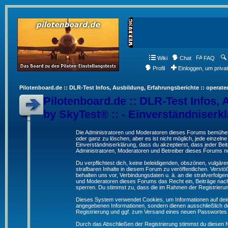
Wiki
Chat
FAQ
Profil
Einloggen, um priva
Pilotenboard.de :: DLR-Test Infos, Ausbildung, Erfahrungsberichte :: operate
Pilotenboard.de :: DLR-Test Infos, 
by SkyTest® :: - Einverständniserk
Die Administratoren und Moderatoren dieses Forums bemühen s
oder ganz zu löschen, aber es ist nicht möglich, jede einzeln
Einverständniserklärung, dass du akzeptierst, dass jeder Be
Administratoren, Moderatoren und Betreiber dieses Forums nur
Du verpflichtest dich, keine beleidigenden, obszönen, vulgä
strafbaren Inhalte in diesem Forum zu veröffentlichen. Verst
behalten uns vor, Verbindungsdaten u. ä. an die strafverfol
und Moderatoren dieses Forums das Recht ein, Beiträge nac
sperren. Du stimmst zu, dass die im Rahmen der Registrieru
Dieses System verwendet Cookies, um Informationen auf dei
angegebenen Informationen, sondern dienen ausschließlich de
Registrierung und ggf. zum Versand eines neuen Passwortes
Durch das Abschließen der Registrierung stimmst du diesen