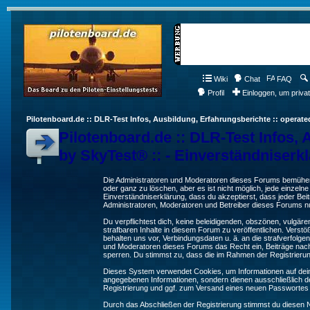
Wiki
Chat
FAQ
Profil
Einloggen, um priva
Pilotenboard.de :: DLR-Test Infos, Ausbildung, Erfahrungsberichte :: operate
Pilotenboard.de :: DLR-Test Infos, 
by SkyTest® :: - Einverständniserk
Die Administratoren und Moderatoren dieses Forums bemühen s
oder ganz zu löschen, aber es ist nicht möglich, jede einzeln
Einverständniserklärung, dass du akzeptierst, dass jeder Be
Administratoren, Moderatoren und Betreiber dieses Forums nur
Du verpflichtest dich, keine beleidigenden, obszönen, vulgä
strafbaren Inhalte in diesem Forum zu veröffentlichen. Verst
behalten uns vor, Verbindungsdaten u. ä. an die strafverfol
und Moderatoren dieses Forums das Recht ein, Beiträge nac
sperren. Du stimmst zu, dass die im Rahmen der Registrieru
Dieses System verwendet Cookies, um Informationen auf dei
angegebenen Informationen, sondern dienen ausschließlich de
Registrierung und ggf. zum Versand eines neuen Passwortes
Durch das Abschließen der Registrierung stimmst du diesen