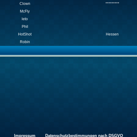
Clown
*********
McFly
leto
Phil
HotShot
Hessen
Robin
Impressum
Datenschutzbestimmungen nach DSGVO