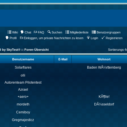
Wiki
Chat
FAQ
Suchen
Mitgliederliste
Benutzergruppen
Profil
Einloggen, um private Nachrichten zu lesen
Login
Registrieren
d by SkyTest® :: Foren-Übersicht
Sortierungs-
Benutzername
E-Mail
Wohnort
Solarflares
Baden WÃ¼rttemberg
olli
Autorenteam Pilotentest
Azrael
+aero+
KÃ¶lle!
mordeth
DÃ¼sseldorf
Cemiboy
Gregmajesticz