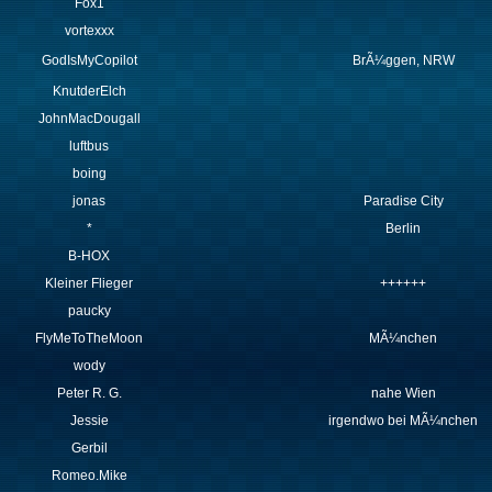
Fox1
vortexxx
GodIsMyCopilot
BrÃ¼ggen, NRW
KnutderElch
JohnMacDougall
luftbus
boing
jonas
Paradise City
*
Berlin
B-HOX
Kleiner Flieger
++++++
paucky
FlyMeToTheMoon
MÃ¼nchen
wody
Peter R. G.
nahe Wien
Jessie
irgendwo bei MÃ¼nchen
Gerbil
Romeo.Mike