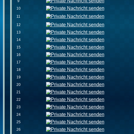
9
10
11
12
13
14
15
16
17
18
19
20
21
22
23
24
25
26