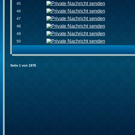
45
46
47
48
49
50
Seite
1
von
1878