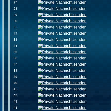
27
28
29
30
31
32
33
34
35
36
37
38
39
40
41
42
43
44