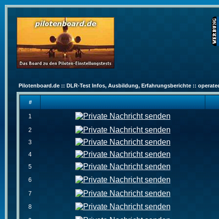
Pilotenboard.de :: DLR-Test Infos, Ausbildung, Erfahrungsberichte :: operate
#
1
2
3
4
5
6
7
8