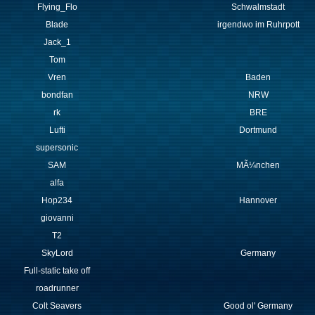
Flying_Flo
Schwalmstadt
Blade
irgendwo im Ruhrpott
Jack_1
Tom
Vren
Baden
bondfan
NRW
rk
BRE
Lufti
Dortmund
supersonic
SAM
MÃ¼nchen
alfa
Hop234
Hannover
giovanni
T2
SkyLord
Germany
Full-static take off
roadrunner
Colt Seavers
Good ol' Germany