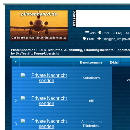
Wiki
Chat
FAQ
Profil
Einloggen, um priva
Pilotenboard.de :: DLR-Test Infos, Ausbildung, Erfahrungsberichte :: operate
by SkyTest® :: Foren-Übersicht
#
Benutzername
E-Mail
1
Solarflares
W
2
olli
Autorenteam
3
Pilotentest