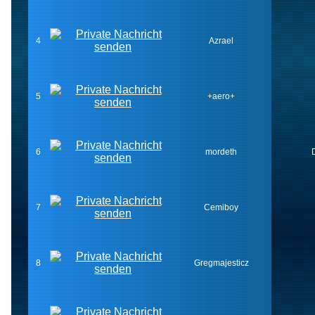
4
Azrael
5
+aero+
6
mordeth
7
Cemiboy
8
Gregmajesticz