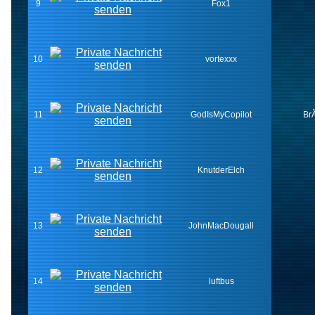
9
Fox1
10
vortexxx
11
GodIsMyCopilot
Br
12
KnutderElch
13
JohnMacDougall
14
luftbus