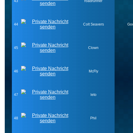
43
roadrunner
44
Colt Seavers
Goo
45
Clown
46
McFly
47
leto
48
Phil