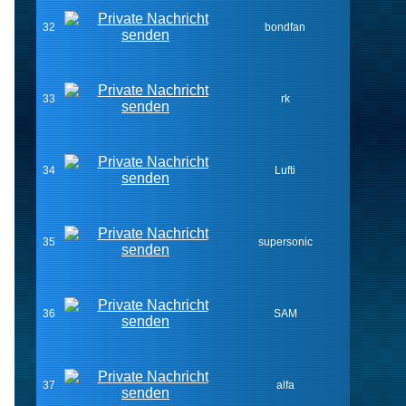
32
bondfan
33
rk
34
Lufti
35
supersonic
36
SAM
37
alfa