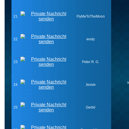
21
FlyMeToTheMoon
22
wody
23
Peter R. G.
i
24
Jessie
25
Gerbil