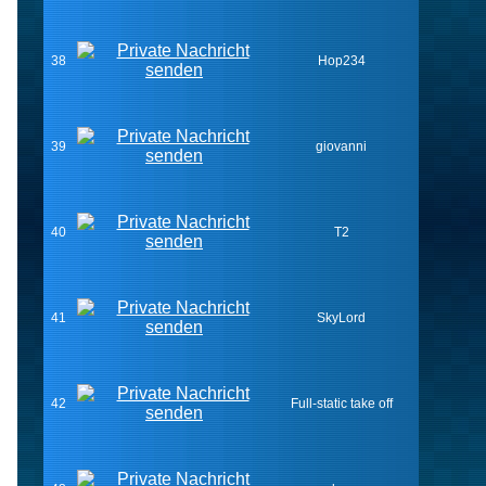
38
Hop234
39
giovanni
40
T2
41
SkyLord
42
Full-static take off