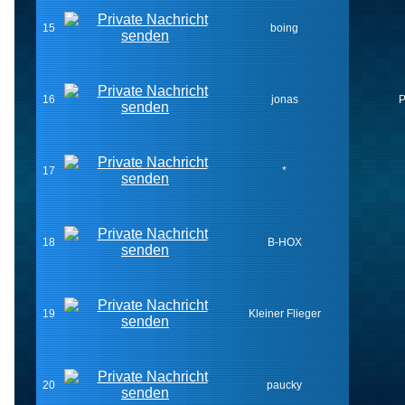
15
boing
16
jonas
P
17
*
18
B-HOX
19
Kleiner Flieger
20
paucky