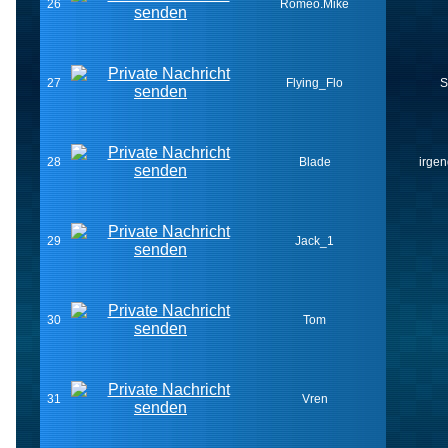
26
Romeo.Mike
27
Flying_Flo
S
28
Blade
irge
29
Jack_1
30
Tom
31
Vren