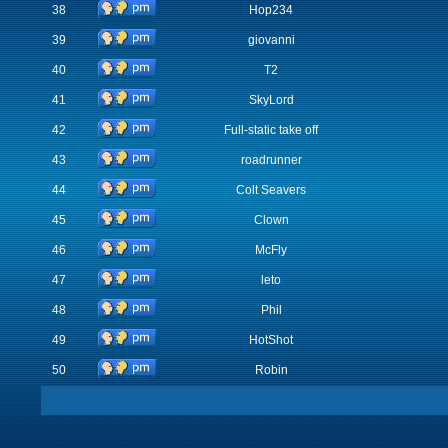
38
Hop234
39
giovanni
40
T2
41
SkyLord
42
Full-static take off
43
roadrunner
44
Colt Seavers
45
Clown
46
McFly
47
leto
48
Phil
49
HotShot
50
Robin