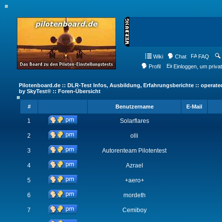
Wiki
Chat
FAQ
Profil
Einloggen, um priva
Pilotenboard.de :: DLR-Test Infos, Ausbildung, Erfahrungsberichte :: operate
by SkyTest® :: Foren-Übersicht
#
Benutzername
E-Mail
1
Solarflares
2
olli
3
Autorenteam Pilotentest
4
Azrael
5
+aero+
6
mordeth
7
Cemiboy