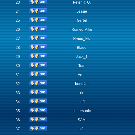
23
Peter R. G.
24
Jessie
25
Gerbil
26
Romeo.Mike
27
Flying_Flo
28
Blade
29
Jack_1
30
Tom
31
Vren
32
bondfan
33
rk
34
Lufti
35
supersonic
36
SAM
37
alfa