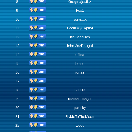
8
Gregmajesticz
9
Fox1
10
vortexxx
11
GodIsMyCopilot
12
KnutderElch
13
JohnMacDougall
14
luftbus
15
boing
16
jonas
17
*
18
B-HOX
19
Kleiner Flieger
20
paucky
21
FlyMeToTheMoon
22
wody