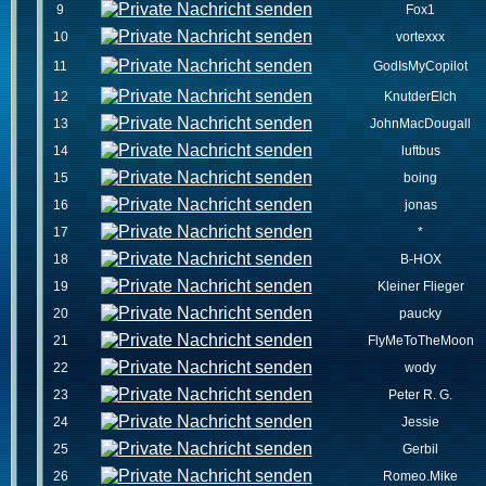
9
Fox1
10
vortexxx
11
GodIsMyCopilot
12
KnutderElch
13
JohnMacDougall
14
luftbus
15
boing
16
jonas
17
*
18
B-HOX
19
Kleiner Flieger
20
paucky
21
FlyMeToTheMoon
22
wody
23
Peter R. G.
24
Jessie
25
Gerbil
26
Romeo.Mike