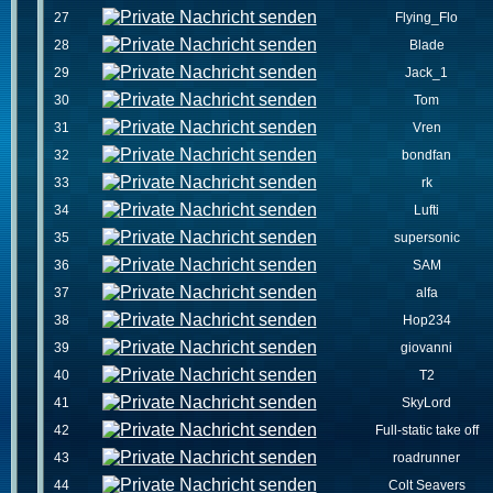
27
Flying_Flo
28
Blade
29
Jack_1
30
Tom
31
Vren
32
bondfan
33
rk
34
Lufti
35
supersonic
36
SAM
37
alfa
38
Hop234
39
giovanni
40
T2
41
SkyLord
42
Full-static take off
43
roadrunner
44
Colt Seavers