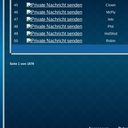
45
Clown
46
McFly
47
leto
48
Phil
49
HotShot
50
Robin
Seite
1
von
1878