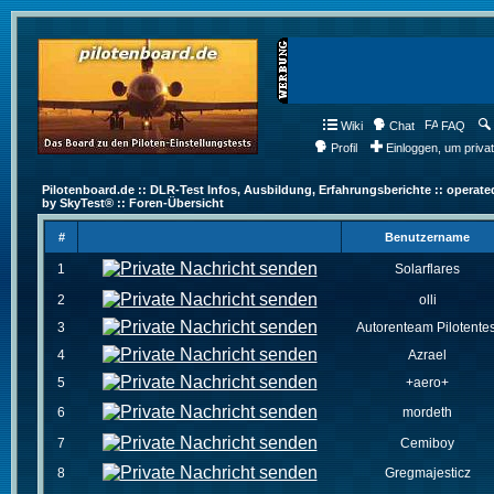
Wiki
Chat
FAQ
Profil
Einloggen, um priva
Pilotenboard.de :: DLR-Test Infos, Ausbildung, Erfahrungsberichte :: operate
by SkyTest® :: Foren-Übersicht
#
Benutzername
1
Solarflares
2
olli
3
Autorenteam Pilotentes
4
Azrael
5
+aero+
6
mordeth
7
Cemiboy
8
Gregmajesticz