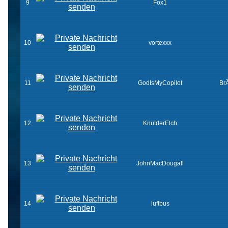
9
Fox1
10
vortexxx
11
GodIsMyCopilot
Br
12
KnutderElch
13
JohnMacDougall
14
luftbus