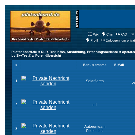
Wiki
Chat
FAQ
Profil
Einloggen, um priva
Pilotenboard.de :: DLR-Test Infos, Ausbildung, Erfahrungsberichte :: operate
by SkyTest® :: Foren-Übersicht
#
Benutzername
E-Mail
1
Solarflares
W
2
olli
Autorenteam
3
Pilotentest