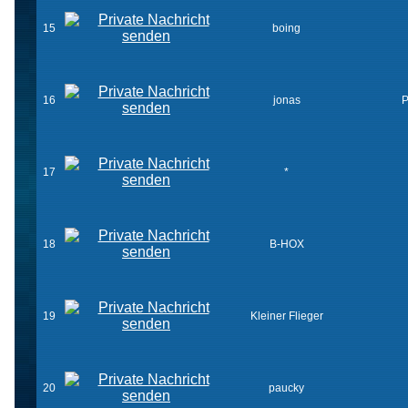
15
boing
16
jonas
P
17
*
18
B-HOX
19
Kleiner Flieger
20
paucky