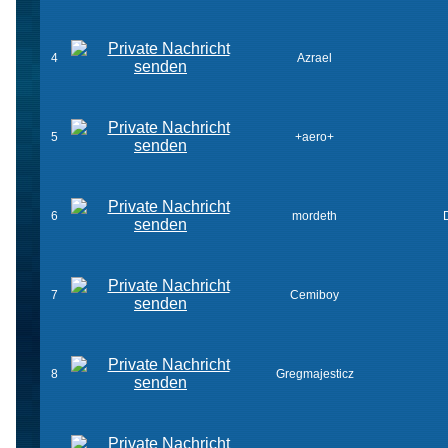
4
Azrael
5
+aero+
6
mordeth
7
Cemiboy
8
Gregmajesticz