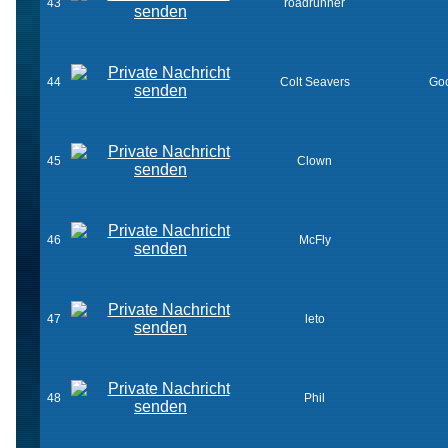
43
roadrunner
44
Colt Seavers
Goo
45
Clown
46
McFly
47
leto
48
Phil