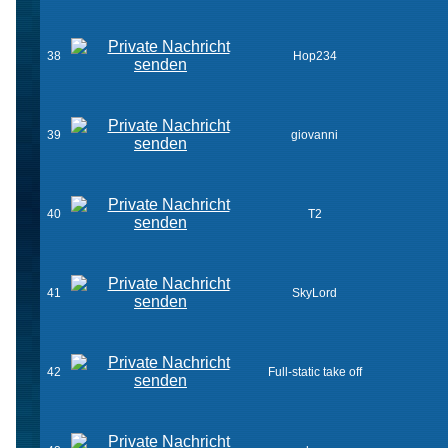
38
Hop234
39
giovanni
40
T2
41
SkyLord
42
Full-static take off