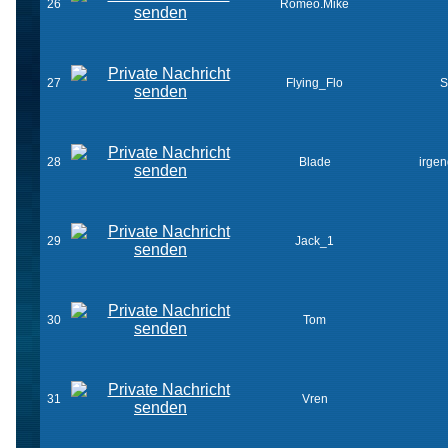
26
Romeo.Mike
27
Flying_Flo
S
28
Blade
irge
29
Jack_1
30
Tom
31
Vren