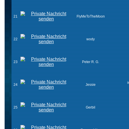
21
FlyMeToTheMoon
22
wody
23
Peter R. G.
i
24
Jessie
25
Gerbil