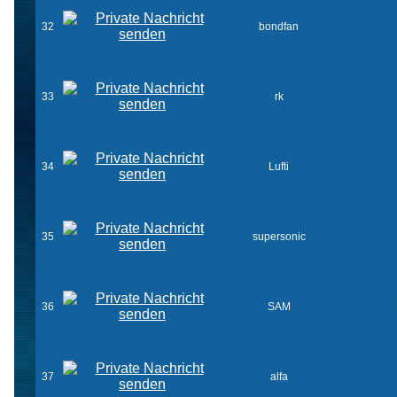
32
bondfan
33
rk
34
Lufti
35
supersonic
36
SAM
37
alfa