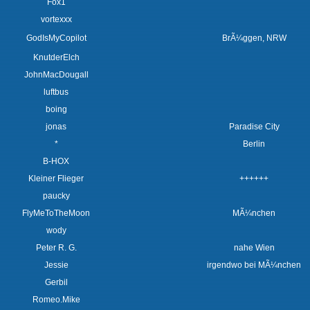
Fox1
vortexxx
GodIsMyCopilot
BrÃ¼ggen, NRW
KnutderElch
JohnMacDougall
luftbus
boing
jonas
Paradise City
*
Berlin
B-HOX
Kleiner Flieger
++++++
paucky
FlyMeToTheMoon
MÃ¼nchen
wody
Peter R. G.
nahe Wien
Jessie
irgendwo bei MÃ¼nchen
Gerbil
Romeo.Mike