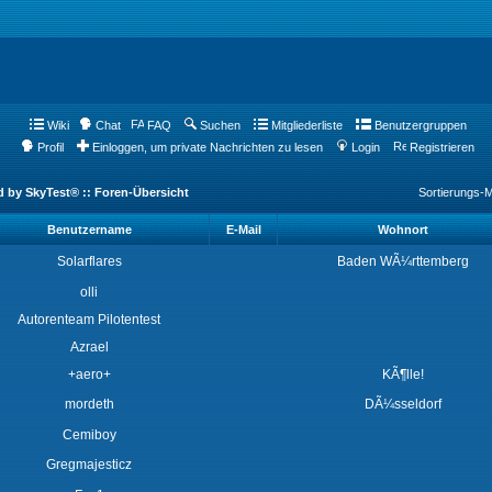
Wiki
Chat
FAQ
Suchen
Mitgliederliste
Benutzergruppen
Profil
Einloggen, um private Nachrichten zu lesen
Login
Registrieren
d by SkyTest® :: Foren-Übersicht
Sortierungs-
Benutzername
E-Mail
Wohnort
Solarflares
Baden WÃ¼rttemberg
olli
Autorenteam Pilotentest
Azrael
+aero+
KÃ¶lle!
mordeth
DÃ¼sseldorf
Cemiboy
Gregmajesticz