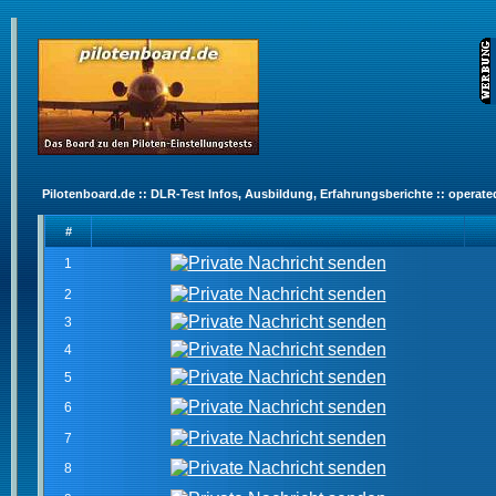
Pilotenboard.de :: DLR-Test Infos, Ausbildung, Erfahrungsberichte :: operate
#
1
2
3
4
5
6
7
8