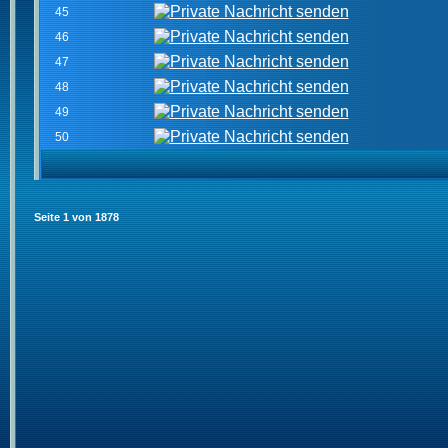
45
46
47
48
49
50
Seite
1
von
1878