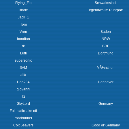
Flying_Flo
Schwalmstadt
Blade
irgendwo im Ruhrpott
Jack_1
Tom
Vren
Baden
bondfan
NRW
rk
BRE
Lufti
Dortmund
supersonic
SAM
MÃ¼nchen
alfa
Hop234
Hannover
giovanni
T2
SkyLord
Germany
Full-static take off
roadrunner
Colt Seavers
Good ol' Germany