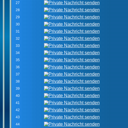
27
28
29
30
31
32
33
34
35
36
37
38
39
40
41
42
43
44