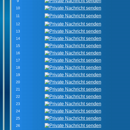
9
10
11
12
13
14
15
16
17
18
19
20
21
22
23
24
25
26