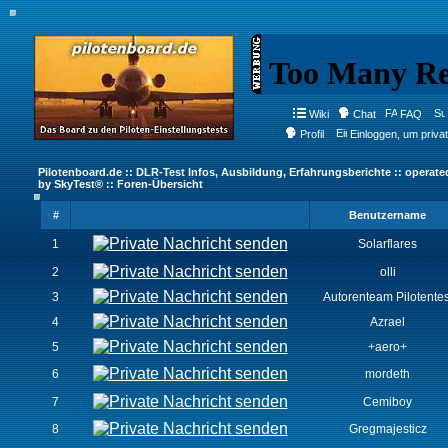
Wiki
Chat
FAQ
Profil
Einloggen, um priva
Pilotenboard.de :: DLR-Test Infos, Ausbildung, Erfahrungsberichte :: operate
by SkyTest® :: Foren-Übersicht
#
Benutzername
1
Solarflares
2
olli
3
Autorenteam Pilotentes
4
Azrael
5
+aero+
6
mordeth
7
Cemiboy
8
Gregmajesticz