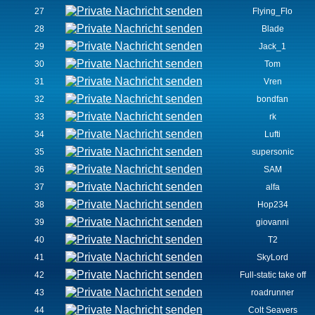
27
Flying_Flo
28
Blade
29
Jack_1
30
Tom
31
Vren
32
bondfan
33
rk
34
Lufti
35
supersonic
36
SAM
37
alfa
38
Hop234
39
giovanni
40
T2
41
SkyLord
42
Full-static take off
43
roadrunner
44
Colt Seavers