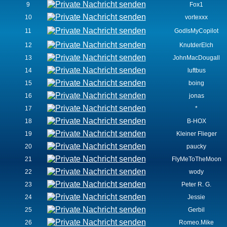
9
Fox1
10
vortexxx
11
GodIsMyCopilot
12
KnutderElch
13
JohnMacDougall
14
luftbus
15
boing
16
jonas
17
*
18
B-HOX
19
Kleiner Flieger
20
paucky
21
FlyMeToTheMoon
22
wody
23
Peter R. G.
24
Jessie
25
Gerbil
26
Romeo.Mike