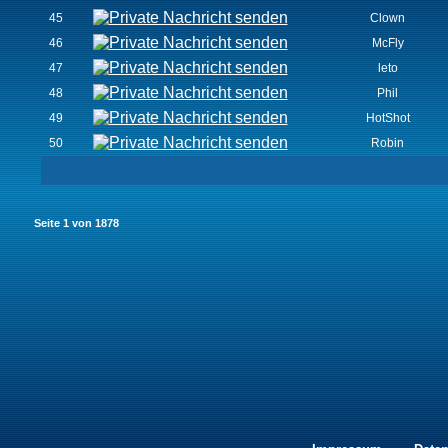
45
Clown
46
McFly
47
leto
48
Phil
49
HotShot
50
Robin
Seite
1
von
1878