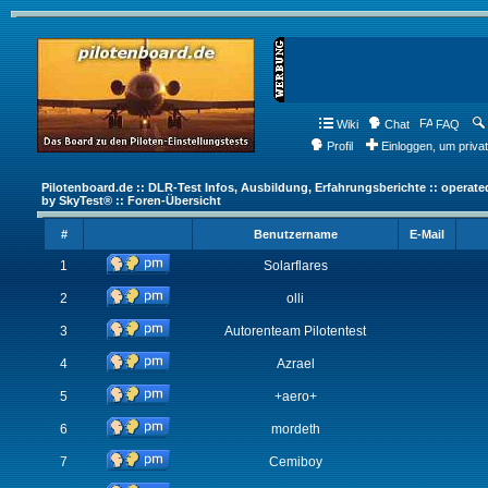
Wiki
Chat
FAQ
Profil
Einloggen, um priva
Pilotenboard.de :: DLR-Test Infos, Ausbildung, Erfahrungsberichte :: operate
by SkyTest® :: Foren-Übersicht
#
Benutzername
E-Mail
1
Solarflares
2
olli
3
Autorenteam Pilotentest
4
Azrael
5
+aero+
6
mordeth
7
Cemiboy