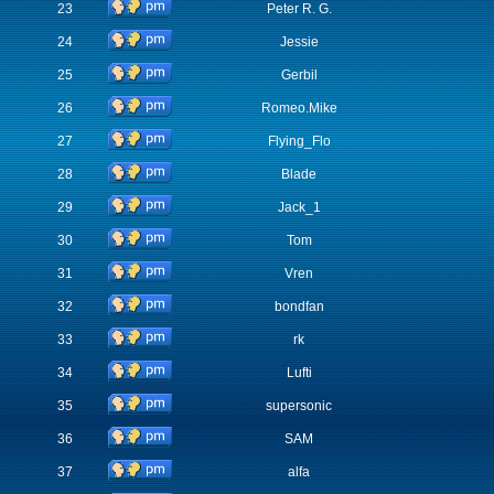
23
Peter R. G.
24
Jessie
25
Gerbil
26
Romeo.Mike
27
Flying_Flo
28
Blade
29
Jack_1
30
Tom
31
Vren
32
bondfan
33
rk
34
Lufti
35
supersonic
36
SAM
37
alfa