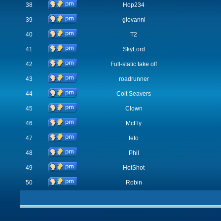
38
Hop234
39
giovanni
40
T2
41
SkyLord
42
Full-static take off
43
roadrunner
44
Colt Seavers
45
Clown
46
McFly
47
leto
48
Phil
49
HotShot
50
Robin