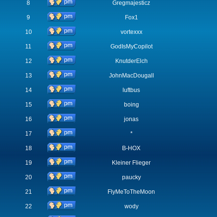
8
Gregmajesticz
9
Fox1
10
vortexxx
11
GodIsMyCopilot
12
KnutderElch
13
JohnMacDougall
14
luftbus
15
boing
16
jonas
17
*
18
B-HOX
19
Kleiner Flieger
20
paucky
21
FlyMeToTheMoon
22
wody