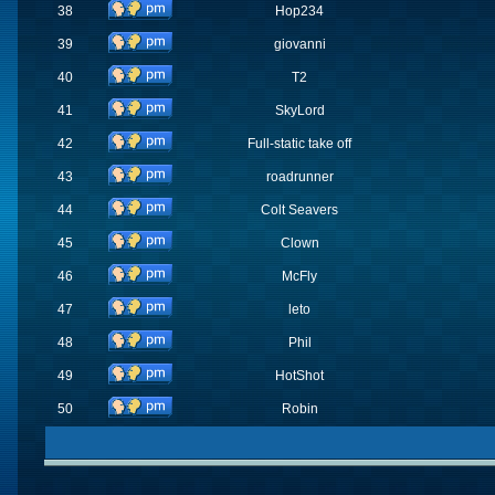
38
Hop234
39
giovanni
40
T2
41
SkyLord
42
Full-static take off
43
roadrunner
44
Colt Seavers
45
Clown
46
McFly
47
leto
48
Phil
49
HotShot
50
Robin