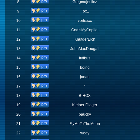
8
Gregmajesticz
9
Fox1
10
vortexxx
11
GodIsMyCopilot
12
KnutderElch
13
JohnMacDougall
14
luftbus
15
boing
16
jonas
17
*
18
B-HOX
19
Kleiner Flieger
20
paucky
21
FlyMeToTheMoon
22
wody