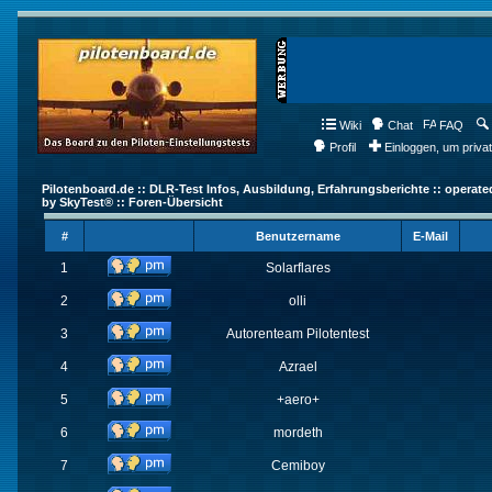
Wiki
Chat
FAQ
Profil
Einloggen, um priva
Pilotenboard.de :: DLR-Test Infos, Ausbildung, Erfahrungsberichte :: operate
by SkyTest® :: Foren-Übersicht
#
Benutzername
E-Mail
1
Solarflares
2
olli
3
Autorenteam Pilotentest
4
Azrael
5
+aero+
6
mordeth
7
Cemiboy