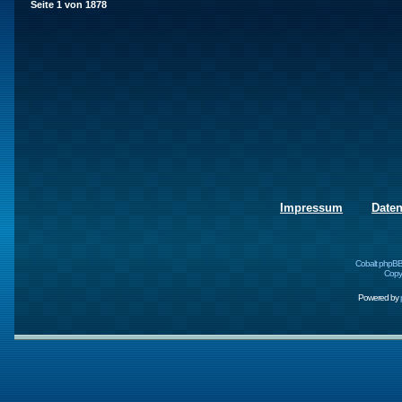
Seite
1
von
1878
Impressum
Date
Cobalt phpBB
Copyr
Powered by