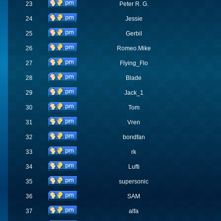
23
Peter R. G.
24
Jessie
25
Gerbil
26
Romeo.Mike
27
Flying_Flo
28
Blade
29
Jack_1
30
Tom
31
Vren
32
bondfan
33
rk
34
Lufti
35
supersonic
36
SAM
37
alfa