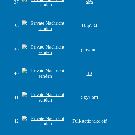
37
alfa
38
Hop234
39
giovanni
40
T2
41
SkyLord
42
Full-static take off