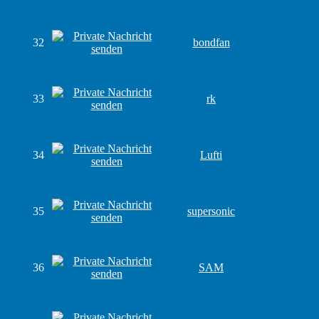
32
bondfan
33
rk
34
Lufti
35
supersonic
36
SAM