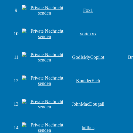
9
Fox1
10
vortexxx
11
GodIsMyCopilot
B
12
KnutderElch
13
JohnMacDougall
14
luftbus