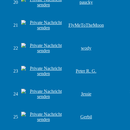
20
paucky
21
FlyMeToTheMoon
22
wody
23
Peter R. G.
24
Jessie
25
Gerbil