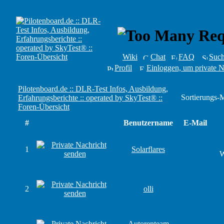
Wiki
Chat
FAQ
Suc
Profil
Einloggen, um private N
Pilotenboard.de :: DLR-Test Infos, Ausbildung,
Sortierungs-
Erfahrungsberichte :: operated by SkyTest® ::
Foren-Übersicht
#
Benutzername
E-Mail
1
Solarflares
W
2
olli
Autorenteam