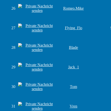
26
Romeo.Mike
27
Flying_Flo
28
Blade
29
Jack_1
30
Tom
31
Vren