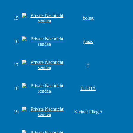
15
boing
16
jonas
17
*
18
B-HOX
19
Kleiner Flieger