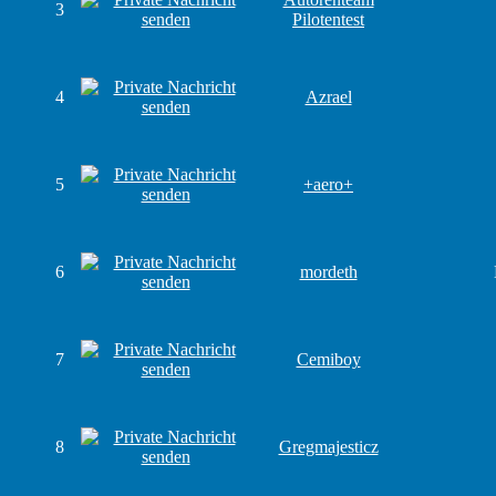
3
Pilotentest
4
Azrael
5
+aero+
6
mordeth
7
Cemiboy
8
Gregmajesticz