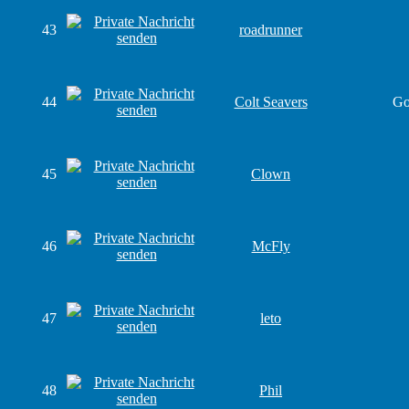
43
roadrunner
44
Colt Seavers
Go
45
Clown
46
McFly
47
leto
48
Phil