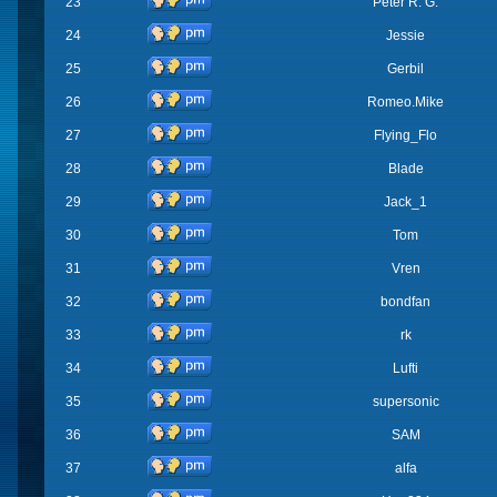
23
Peter R. G.
24
Jessie
25
Gerbil
26
Romeo.Mike
27
Flying_Flo
28
Blade
29
Jack_1
30
Tom
31
Vren
32
bondfan
33
rk
34
Lufti
35
supersonic
36
SAM
37
alfa