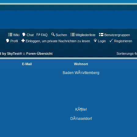
Wiki
Chat
FAQ
Suchen
Mitgliederliste
Benutzergruppen
Profil
Einloggen, um private Nachrichten zu lesen
Login
Registrieren
d by SkyTest® :: Foren-Übersicht
Sortierungs-
E-Mail
Wohnort
Baden WÃ¼rttemberg
KÃ¶lle!
DÃ¼sseldorf