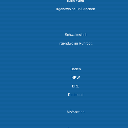
nahe Wien
irgendwo bei MÃ¼nchen
Schwalmstadt
irgendwo im Ruhrpott
Baden
NRW
BRE
Dortmund
MÃ¼nchen