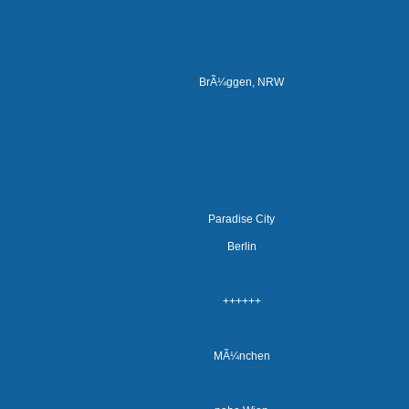
BrÃ¼ggen, NRW
Paradise City
Berlin
++++++
MÃ¼nchen