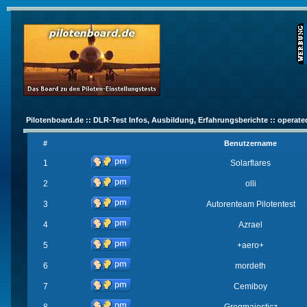
Pilotenboard.de :: DLR-Test Infos, Ausbildung, Erfahrungsberichte :: operate
#
Benutzername
1
Solarflares
2
olli
3
Autorenteam Pilotentest
4
Azrael
5
+aero+
6
mordeth
7
Cemiboy