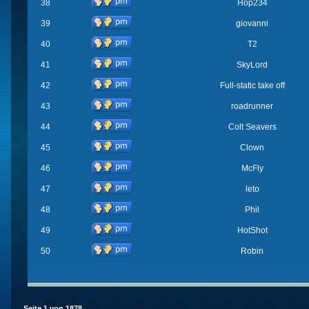
38
Hop234
39
giovanni
40
T2
41
SkyLord
42
Full-static take off
43
roadrunner
44
Colt Seavers
45
Clown
46
McFly
47
leto
48
Phil
49
HotShot
50
Robin
Seite
1
von
1878