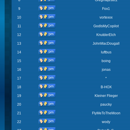
8
Gregmajesticz
9
Fox1
10
vortexxx
11
GodIsMyCopilot
12
KnutderElch
13
JohnMacDougall
14
luftbus
15
boing
16
jonas
17
*
18
B-HOX
19
Kleiner Flieger
20
paucky
21
FlyMeToTheMoon
22
wody