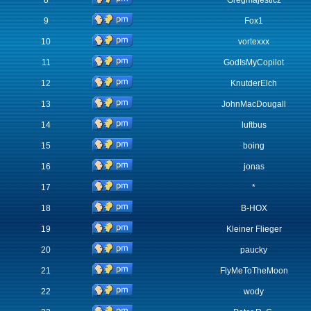
8
Gregmajesticz
9
Fox1
10
vortexxx
11
GodIsMyCopilot
12
KnutderElch
13
JohnMacDougall
14
luftbus
15
boing
16
jonas
17
*
18
B-HOX
19
Kleiner Flieger
20
paucky
21
FlyMeToTheMoon
22
wody