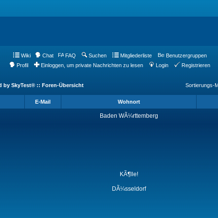
Wiki
Chat
FAQ
Suchen
Mitgliederliste
Benutzergruppen
Profil
Einloggen, um private Nachrichten zu lesen
Login
Registrieren
d by SkyTest® :: Foren-Übersicht
Sortierungs-
E-Mail
Wohnort
Baden WÃ¼rttemberg
KÃ¶lle!
DÃ¼sseldorf