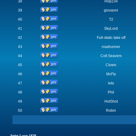
38
Hop234
39
giovanni
40
T2
41
SkyLord
42
Full-static take off
43
roadrunner
44
Colt Seavers
45
Clown
46
McFly
47
leto
48
Phil
49
HotShot
50
Robin
Seite
1
von
1878