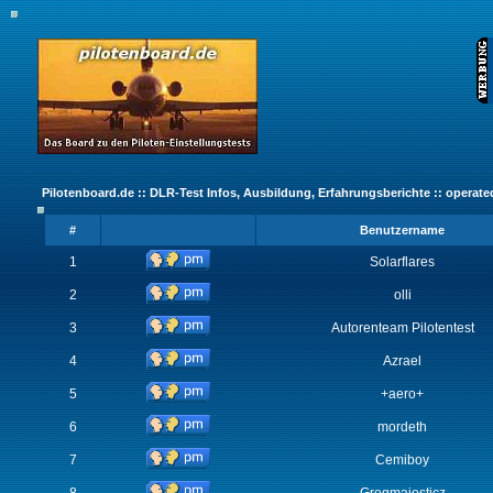
Pilotenboard.de :: DLR-Test Infos, Ausbildung, Erfahrungsberichte :: operate
#
Benutzername
1
Solarflares
2
olli
3
Autorenteam Pilotentest
4
Azrael
5
+aero+
6
mordeth
7
Cemiboy