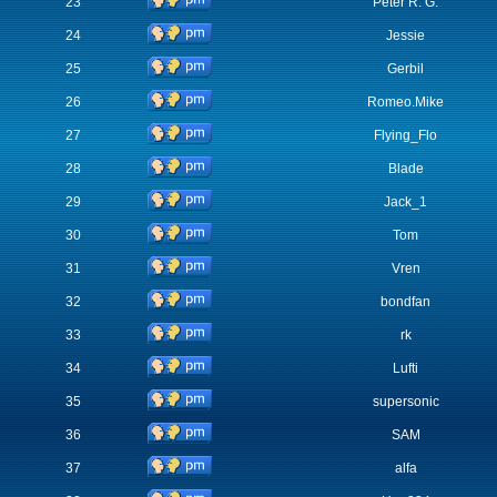
23
Peter R. G.
24
Jessie
25
Gerbil
26
Romeo.Mike
27
Flying_Flo
28
Blade
29
Jack_1
30
Tom
31
Vren
32
bondfan
33
rk
34
Lufti
35
supersonic
36
SAM
37
alfa