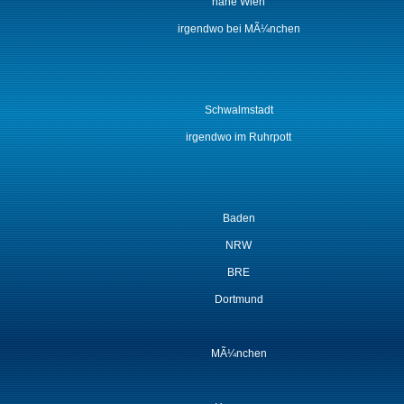
nahe Wien
irgendwo bei MÃ¼nchen
Schwalmstadt
irgendwo im Ruhrpott
Baden
NRW
BRE
Dortmund
MÃ¼nchen