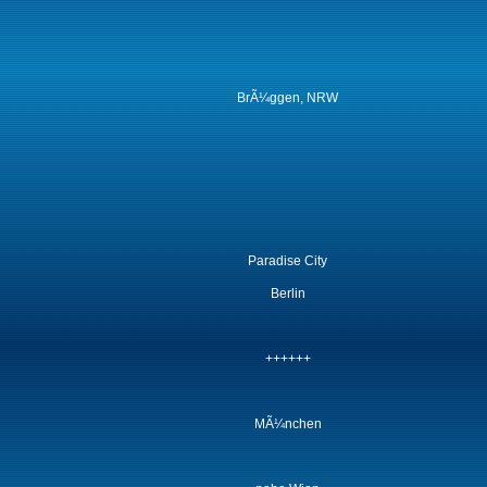
BrÃ¼ggen, NRW
Paradise City
Berlin
++++++
MÃ¼nchen