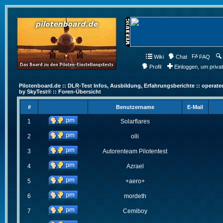
Wiki
Chat
FAQ
Profil
Einloggen, um priva
Pilotenboard.de :: DLR-Test Infos, Ausbildung, Erfahrungsberichte :: operate
by SkyTest® :: Foren-Übersicht
#
Benutzername
E-Mail
1
Solarflares
2
olli
3
Autorenteam Pilotentest
4
Azrael
5
+aero+
6
mordeth
7
Cemiboy