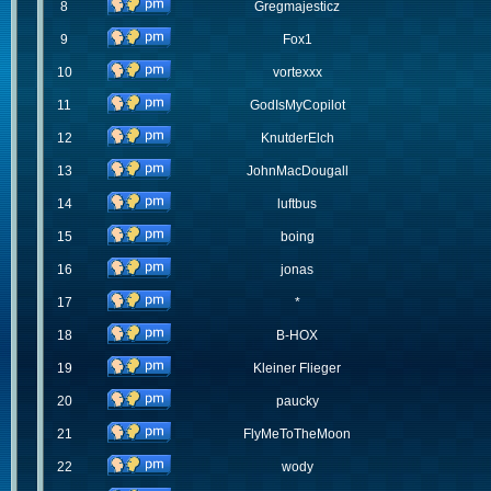
8
Gregmajesticz
9
Fox1
10
vortexxx
11
GodIsMyCopilot
12
KnutderElch
13
JohnMacDougall
14
luftbus
15
boing
16
jonas
17
*
18
B-HOX
19
Kleiner Flieger
20
paucky
21
FlyMeToTheMoon
22
wody