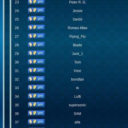
23
Peter R. G.
24
Jessie
25
Gerbil
26
Romeo.Mike
27
Flying_Flo
28
Blade
29
Jack_1
30
Tom
31
Vren
32
bondfan
33
rk
34
Lufti
35
supersonic
36
SAM
37
alfa