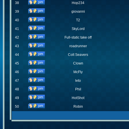
38
Hop234
39
giovanni
40
T2
41
SkyLord
42
Full-static take off
43
roadrunner
44
Colt Seavers
45
Clown
46
McFly
47
leto
48
Phil
49
HotShot
50
Robin