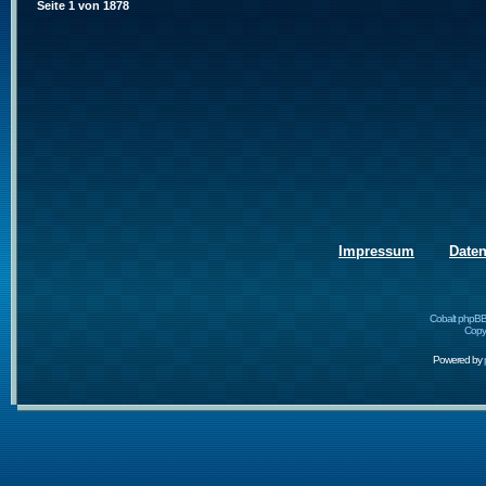
Seite
1
von
1878
Impressum
Date
Cobalt phpBB
Copyr
Powered by