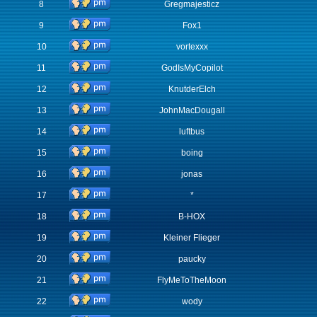
8
Gregmajesticz
9
Fox1
10
vortexxx
11
GodIsMyCopilot
12
KnutderElch
13
JohnMacDougall
14
luftbus
15
boing
16
jonas
17
*
18
B-HOX
19
Kleiner Flieger
20
paucky
21
FlyMeToTheMoon
22
wody