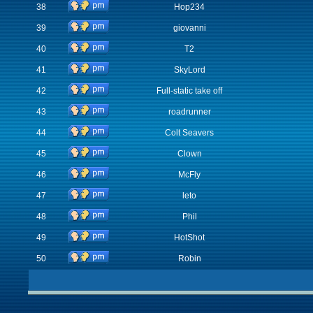
38
Hop234
39
giovanni
40
T2
41
SkyLord
42
Full-static take off
43
roadrunner
44
Colt Seavers
45
Clown
46
McFly
47
leto
48
Phil
49
HotShot
50
Robin