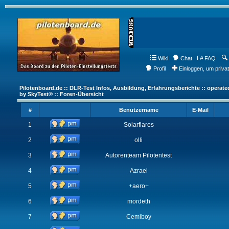
Wiki
Chat
FAQ
Profil
Einloggen, um priva
Pilotenboard.de :: DLR-Test Infos, Ausbildung, Erfahrungsberichte :: operate
by SkyTest® :: Foren-Übersicht
#
Benutzername
E-Mail
1
Solarflares
2
olli
3
Autorenteam Pilotentest
4
Azrael
5
+aero+
6
mordeth
7
Cemiboy