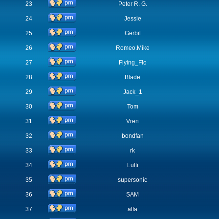
23
Peter R. G.
24
Jessie
25
Gerbil
26
Romeo.Mike
27
Flying_Flo
28
Blade
29
Jack_1
30
Tom
31
Vren
32
bondfan
33
rk
34
Lufti
35
supersonic
36
SAM
37
alfa