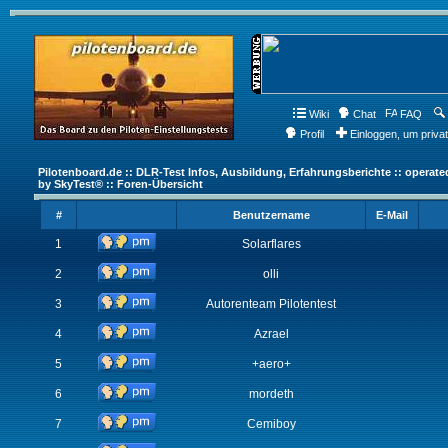
Wiki
Chat
FAQ
Profil
Einloggen, um priva
Pilotenboard.de :: DLR-Test Infos, Ausbildung, Erfahrungsberichte :: operate
by SkyTest® :: Foren-Übersicht
#
Benutzername
E-Mail
1
Solarflares
2
olli
3
Autorenteam Pilotentest
4
Azrael
5
+aero+
6
mordeth
7
Cemiboy