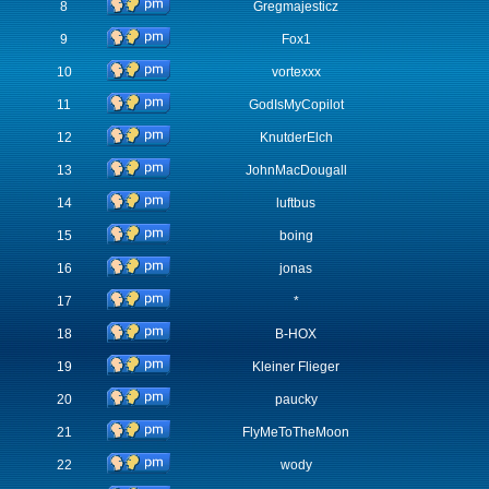
8
Gregmajesticz
9
Fox1
10
vortexxx
11
GodIsMyCopilot
12
KnutderElch
13
JohnMacDougall
14
luftbus
15
boing
16
jonas
17
*
18
B-HOX
19
Kleiner Flieger
20
paucky
21
FlyMeToTheMoon
22
wody