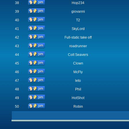
38
Hop234
39
giovanni
40
T2
41
SkyLord
42
Full-static take off
43
roadrunner
44
Colt Seavers
45
Clown
46
McFly
47
leto
48
Phil
49
HotShot
50
Robin