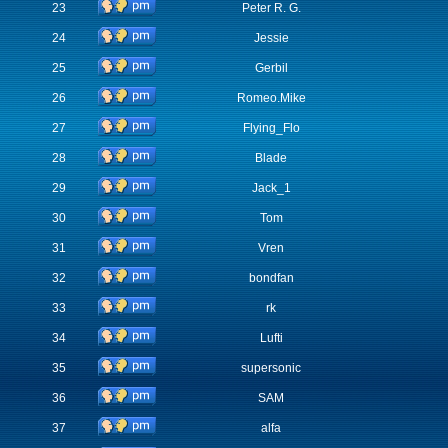
23
Peter R. G.
24
Jessie
25
Gerbil
26
Romeo.Mike
27
Flying_Flo
28
Blade
29
Jack_1
30
Tom
31
Vren
32
bondfan
33
rk
34
Lufti
35
supersonic
36
SAM
37
alfa