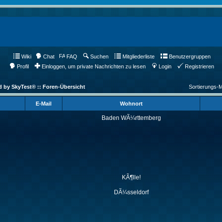
Wiki
Chat
FAQ
Suchen
Mitgliederliste
Benutzergruppen
Profil
Einloggen, um private Nachrichten zu lesen
Login
Registrieren
d by SkyTest® :: Foren-Übersicht
Sortierungs-
E-Mail
Wohnort
Baden WÃ¼rttemberg
KÃ¶lle!
DÃ¼sseldorf