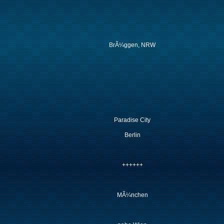
BrÃ¼ggen, NRW
Paradise City
Berlin
++++++
MÃ¼nchen