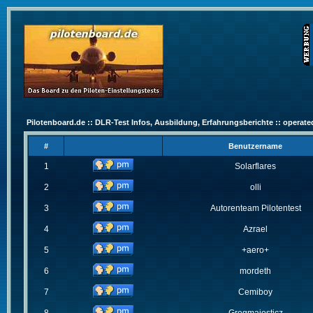
Pilotenboard.de :: DLR-Test Infos, Ausbildung, Erfahrungsberichte :: operate
#
Benutzername
1
Solarflares
2
olli
3
Autorenteam Pilotentest
4
Azrael
5
+aero+
6
mordeth
7
Cemiboy