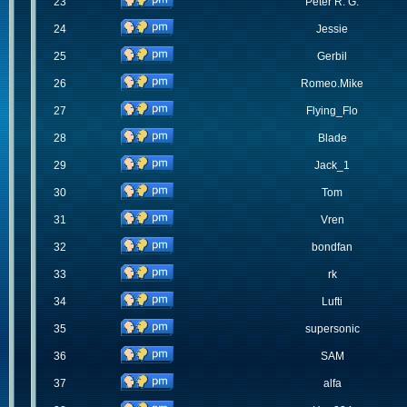
23
Peter R. G.
24
Jessie
25
Gerbil
26
Romeo.Mike
27
Flying_Flo
28
Blade
29
Jack_1
30
Tom
31
Vren
32
bondfan
33
rk
34
Lufti
35
supersonic
36
SAM
37
alfa