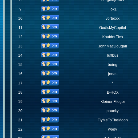
8
Gregmajesticz
9
Fox1
10
vortexxx
11
GodIsMyCopilot
12
KnutderElch
13
JohnMacDougall
14
luftbus
15
boing
16
jonas
17
*
18
B-HOX
19
Kleiner Flieger
20
paucky
21
FlyMeToTheMoon
22
wody