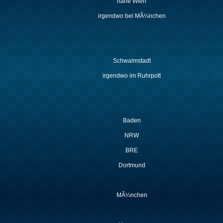
nahe Wien
irgendwo bei MÃ¼nchen
Schwalmstadt
irgendwo im Ruhrpott
Baden
NRW
BRE
Dortmund
MÃ¼nchen