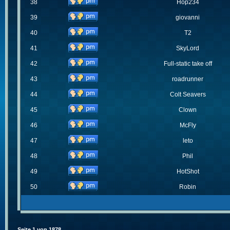
38
Hop234
39
giovanni
40
T2
41
SkyLord
42
Full-static take off
43
roadrunner
44
Colt Seavers
45
Clown
46
McFly
47
leto
48
Phil
49
HotShot
50
Robin
Seite
1
von
1878