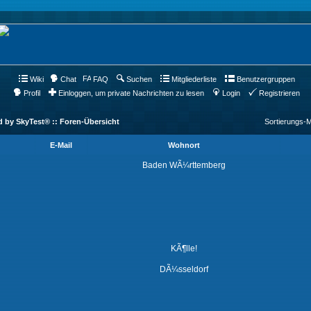
Wiki
Chat
FAQ
Suchen
Mitgliederliste
Benutzergruppen
Profil
Einloggen, um private Nachrichten zu lesen
Login
Registrieren
d by SkyTest® :: Foren-Übersicht
Sortierungs-
E-Mail
Wohnort
Baden WÃ¼rttemberg
KÃ¶lle!
DÃ¼sseldorf