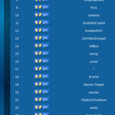
8
Gregmajesticz
9
Fox1
10
vortexxx
11
GodIsMyCopilot
12
KnutderElch
13
JohnMacDougall
14
luftbus
15
boing
16
jonas
17
*
18
B-HOX
19
Kleiner Flieger
20
paucky
21
FlyMeToTheMoon
22
wody