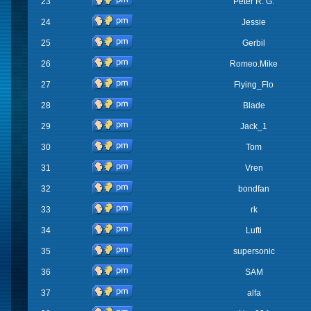
23
Peter R. G.
24
Jessie
25
Gerbil
26
Romeo.Mike
27
Flying_Flo
28
Blade
29
Jack_1
30
Tom
31
Vren
32
bondfan
33
rk
34
Lufti
35
supersonic
36
SAM
37
alfa