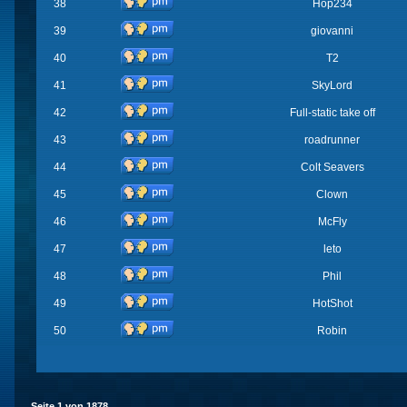
38
Hop234
39
giovanni
40
T2
41
SkyLord
42
Full-static take off
43
roadrunner
44
Colt Seavers
45
Clown
46
McFly
47
leto
48
Phil
49
HotShot
50
Robin
Seite
1
von
1878