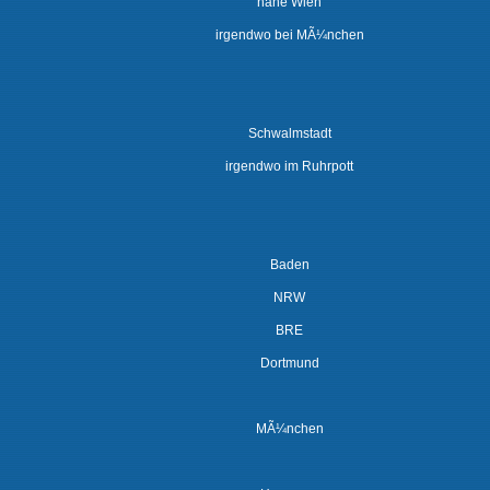
nahe Wien
irgendwo bei MÃ¼nchen
Schwalmstadt
irgendwo im Ruhrpott
Baden
NRW
BRE
Dortmund
MÃ¼nchen