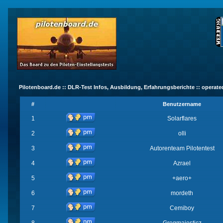
Pilotenboard.de :: DLR-Test Infos, Ausbildung, Erfahrungsberichte :: operate
#
Benutzername
1
Solarflares
2
olli
3
Autorenteam Pilotentest
4
Azrael
5
+aero+
6
mordeth
7
Cemiboy