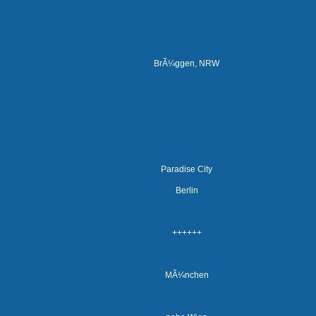
BrÃ¼ggen, NRW
Paradise City
Berlin
++++++
MÃ¼nchen