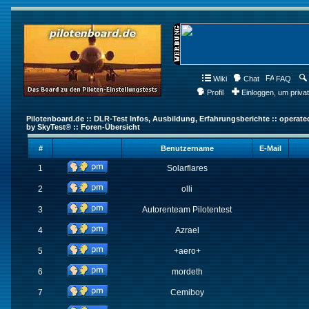
Wiki
Chat
FAQ
Profil
Einloggen, um priva
Pilotenboard.de :: DLR-Test Infos, Ausbildung, Erfahrungsberichte :: operate
by SkyTest® :: Foren-Übersicht
#
Benutzername
E-Mail
1
Solarflares
2
olli
3
Autorenteam Pilotentest
4
Azrael
5
+aero+
6
mordeth
7
Cemiboy