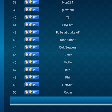
38
Hop234
39
giovanni
40
T2
41
SkyLord
42
Full-static take off
43
roadrunner
44
Colt Seavers
45
Clown
46
McFly
47
leto
48
Phil
49
HotShot
50
Robin