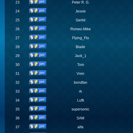
23
Peter R. G.
24
Jessie
25
Gerbil
26
Romeo.Mike
27
Flying_Flo
28
Blade
29
Jack_1
30
Tom
31
Vren
32
bondfan
33
rk
34
Lufti
35
supersonic
36
SAM
37
alfa