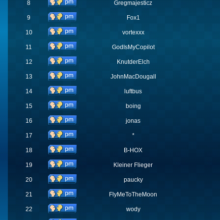
8
Gregmajesticz
9
Fox1
10
vortexxx
11
GodIsMyCopilot
12
KnutderElch
13
JohnMacDougall
14
luftbus
15
boing
16
jonas
17
*
18
B-HOX
19
Kleiner Flieger
20
paucky
21
FlyMeToTheMoon
22
wody