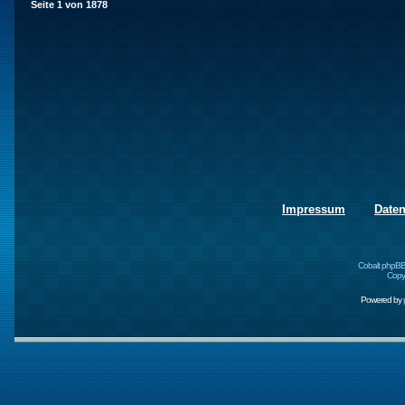
Seite
1
von
1878
Impressum
Date
Cobalt phpBB
Copyr
Powered by