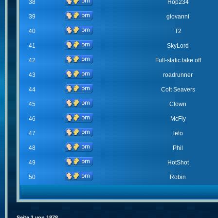
38
Hop234
39
giovanni
40
T2
41
SkyLord
42
Full-static take off
43
roadrunner
44
Colt Seavers
45
Clown
46
McFly
47
leto
48
Phil
49
HotShot
50
Robin
Seite
1
von
1878