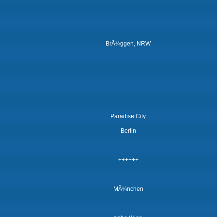
BrÃ¼ggen, NRW
Paradise City
Berlin
++++++
MÃ¼nchen