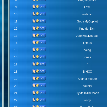
8
Gregmajesticz
9
Fox1
10
vortexxx
11
GodIsMyCopilot
12
KnutderElch
13
JohnMacDougall
14
luftbus
15
boing
16
jonas
17
*
18
B-HOX
19
Kleiner Flieger
20
paucky
21
FlyMeToTheMoon
22
wody