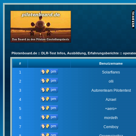
Pilotenboard.de :: DLR-Test Infos, Ausbildung, Erfahrungsberichte :: operate
#
Benutzername
1
Solarflares
2
olli
3
Autorenteam Pilotentest
4
Azrael
5
+aero+
6
mordeth
7
Cemiboy