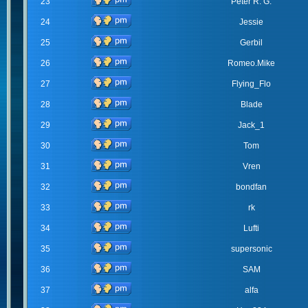
23
Peter R. G.
24
Jessie
25
Gerbil
26
Romeo.Mike
27
Flying_Flo
28
Blade
29
Jack_1
30
Tom
31
Vren
32
bondfan
33
rk
34
Lufti
35
supersonic
36
SAM
37
alfa