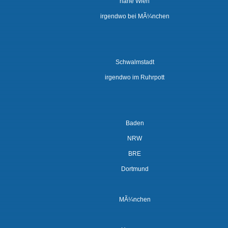
nahe Wien
irgendwo bei MÃ¼nchen
Schwalmstadt
irgendwo im Ruhrpott
Baden
NRW
BRE
Dortmund
MÃ¼nchen