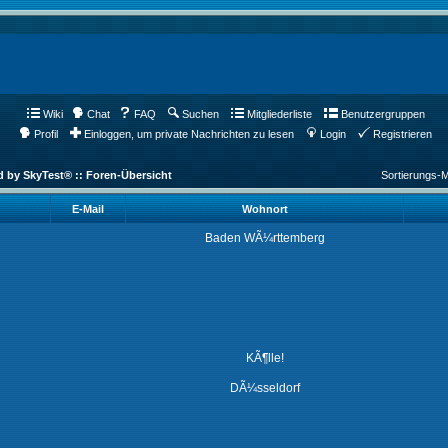
Wiki
Chat
FAQ
Suchen
Mitgliederliste
Benutzergruppen
Profil
Einloggen, um private Nachrichten zu lesen
Login
Registrieren
d by SkyTest® :: Foren-Übersicht
Sortierungs-
E-Mail
Wohnort
Baden WÃ¼rttemberg
KÃ¶lle!
DÃ¼sseldorf