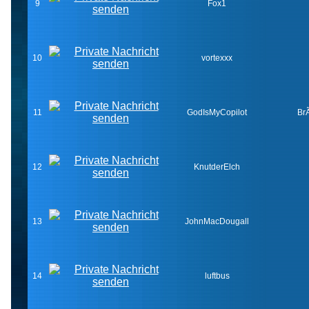
9
Fox1
10
vortexxx
11
GodIsMyCopilot
Br
12
KnutderElch
13
JohnMacDougall
14
luftbus