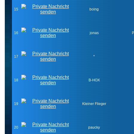
15
boing
16
jonas
P
17
*
18
B-HOX
19
Kleiner Flieger
20
paucky