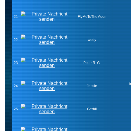
21
FlyMeToTheMoon
22
wody
23
Peter R. G.
i
24
Jessie
25
Gerbil