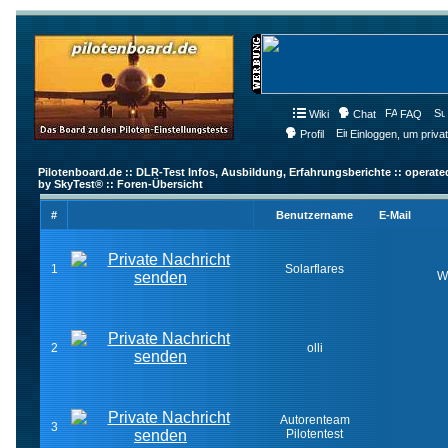
Wiki
Chat
FAQ
Profil
Einloggen, um priva
Pilotenboard.de :: DLR-Test Infos, Ausbildung, Erfahrungsberichte :: operate
by SkyTest® :: Foren-Übersicht
#
Benutzername
E-Mail
1
Solarflares
W
2
olli
Autorenteam
3
Pilotentest