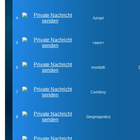
4
Azrael
5
+aero+
6
mordeth
7
Cemiboy
8
Gregmajesticz