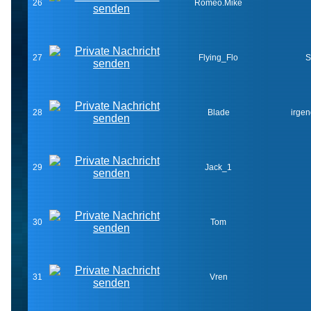
26
Romeo.Mike
27
Flying_Flo
S
28
Blade
irge
29
Jack_1
30
Tom
31
Vren