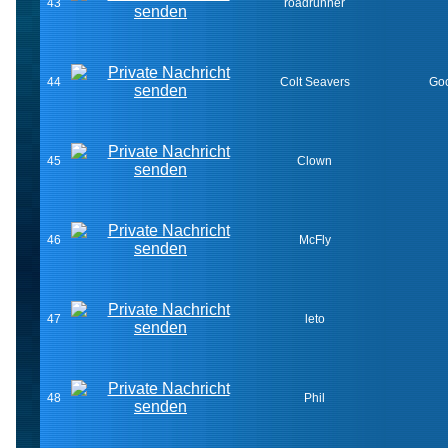
43
roadrunner
44
Colt Seavers
Goo
45
Clown
46
McFly
47
leto
48
Phil