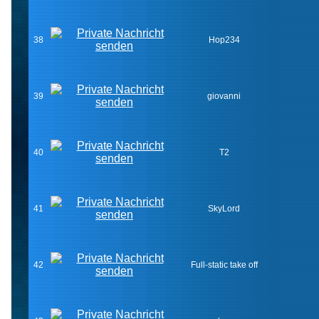
38
Hop234
39
giovanni
40
T2
41
SkyLord
42
Full-static take off