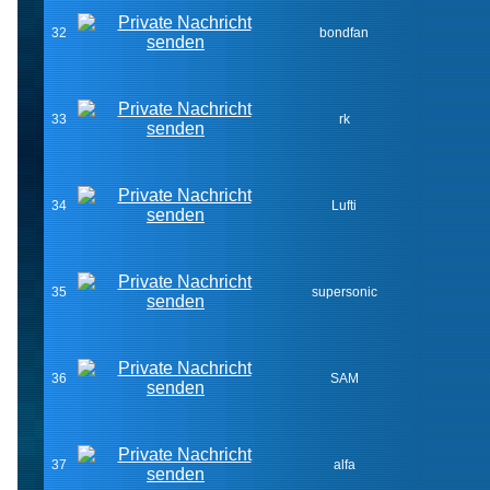
32
bondfan
33
rk
34
Lufti
35
supersonic
36
SAM
37
alfa