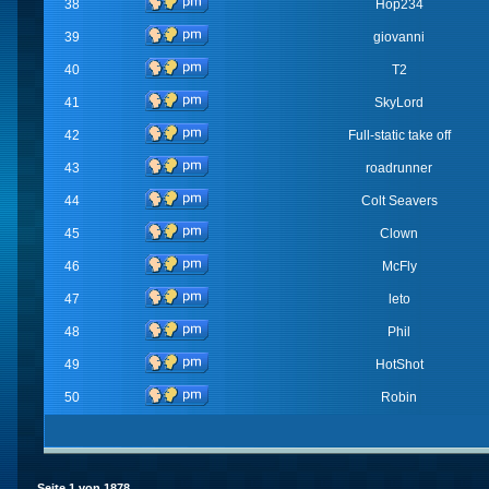
38
Hop234
39
giovanni
40
T2
41
SkyLord
42
Full-static take off
43
roadrunner
44
Colt Seavers
45
Clown
46
McFly
47
leto
48
Phil
49
HotShot
50
Robin
Seite
1
von
1878