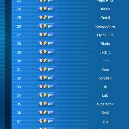
23
Peter R. G.
24
Jessie
25
Gerbil
26
Romeo.Mike
27
Flying_Flo
28
Blade
29
Jack_1
30
Tom
31
Vren
32
bondfan
33
rk
34
Lufti
35
supersonic
36
SAM
37
alfa