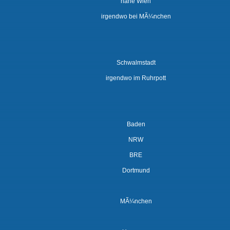
nahe Wien
irgendwo bei MÃ¼nchen
Schwalmstadt
irgendwo im Ruhrpott
Baden
NRW
BRE
Dortmund
MÃ¼nchen