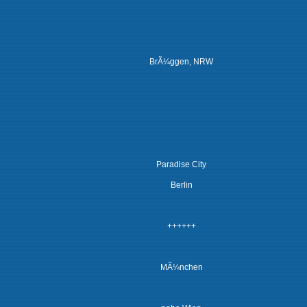
BrÃ¼ggen, NRW
Paradise City
Berlin
++++++
MÃ¼nchen