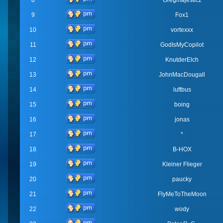
8
Gregmajesticz
9
Fox1
10
vortexxx
11
GodIsMyCopilot
12
KnutderElch
13
JohnMacDougall
14
luftbus
15
boing
16
jonas
17
*
18
B-HOX
19
Kleiner Flieger
20
paucky
21
FlyMeToTheMoon
22
wody