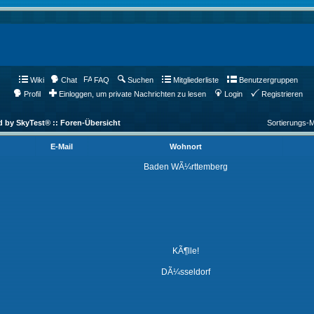
Wiki
Chat
FAQ
Suchen
Mitgliederliste
Benutzergruppen
Profil
Einloggen, um private Nachrichten zu lesen
Login
Registrieren
d by SkyTest® :: Foren-Übersicht
Sortierungs-
E-Mail
Wohnort
Baden WÃ¼rttemberg
KÃ¶lle!
DÃ¼sseldorf