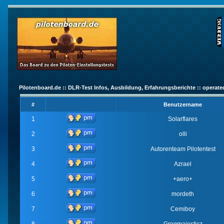
Pilotenboard.de :: DLR-Test Infos, Ausbildung, Erfahrungsberichte :: operate
#
Benutzername
1
Solarflares
2
olli
3
Autorenteam Pilotentest
4
Azrael
5
+aero+
6
mordeth
7
Cemiboy