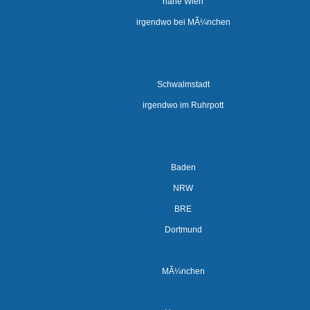
nahe Wien
irgendwo bei MÃ¼nchen
Schwalmstadt
irgendwo im Ruhrpott
Baden
NRW
BRE
Dortmund
MÃ¼nchen