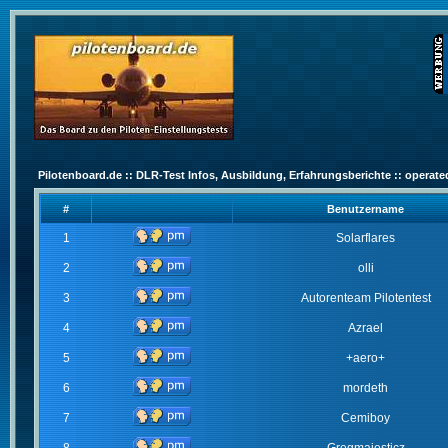
Pilotenboard.de :: DLR-Test Infos, Ausbildung, Erfahrungsberichte :: operate
#
Benutzername
1
Solarflares
2
olli
3
Autorenteam Pilotentest
4
Azrael
5
+aero+
6
mordeth
7
Cemiboy