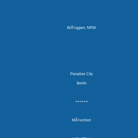
BrÃ¼ggen, NRW
Paradise City
Berlin
++++++
MÃ¼nchen