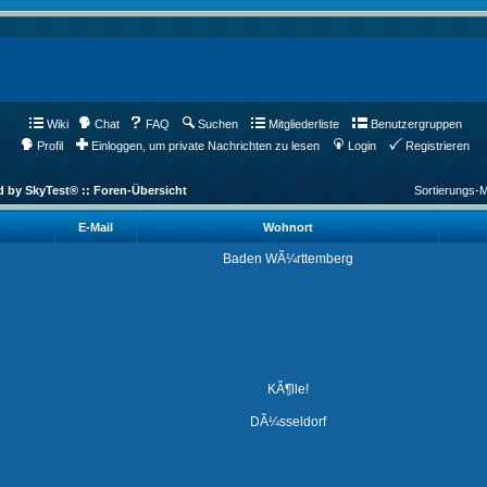
Wiki
Chat
FAQ
Suchen
Mitgliederliste
Benutzergruppen
Profil
Einloggen, um private Nachrichten zu lesen
Login
Registrieren
d by SkyTest® :: Foren-Übersicht
Sortierungs-
E-Mail
Wohnort
Baden WÃ¼rttemberg
KÃ¶lle!
DÃ¼sseldorf