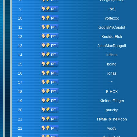
8
Gregmajesticz
9
Fox1
10
vortexxx
11
GodIsMyCopilot
12
KnutderElch
13
JohnMacDougall
14
luftbus
15
boing
16
jonas
17
*
18
B-HOX
19
Kleiner Flieger
20
paucky
21
FlyMeToTheMoon
22
wody