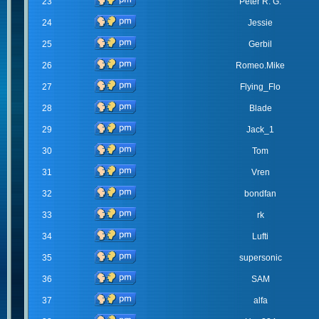
23
Peter R. G.
24
Jessie
25
Gerbil
26
Romeo.Mike
27
Flying_Flo
28
Blade
29
Jack_1
30
Tom
31
Vren
32
bondfan
33
rk
34
Lufti
35
supersonic
36
SAM
37
alfa