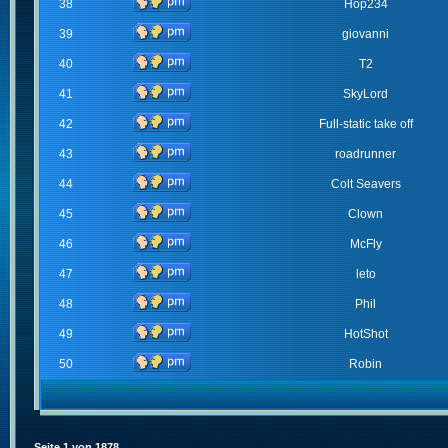
38
Hop234
39
giovanni
40
T2
41
SkyLord
42
Full-static take off
43
roadrunner
44
Colt Seavers
45
Clown
46
McFly
47
leto
48
Phil
49
HotShot
50
Robin
Seite
1
von
1878