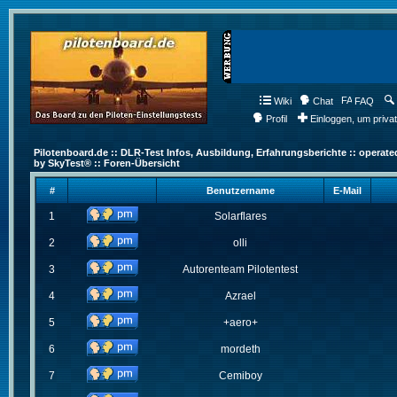
Wiki
Chat
FAQ
Profil
Einloggen, um priva
Pilotenboard.de :: DLR-Test Infos, Ausbildung, Erfahrungsberichte :: operate
by SkyTest® :: Foren-Übersicht
#
Benutzername
E-Mail
1
Solarflares
2
olli
3
Autorenteam Pilotentest
4
Azrael
5
+aero+
6
mordeth
7
Cemiboy