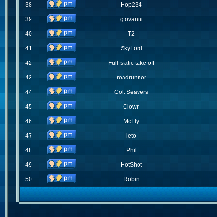
38
Hop234
39
giovanni
40
T2
41
SkyLord
42
Full-static take off
43
roadrunner
44
Colt Seavers
45
Clown
46
McFly
47
leto
48
Phil
49
HotShot
50
Robin