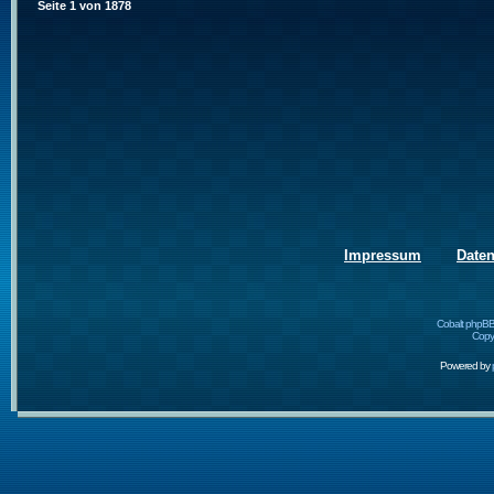
Seite
1
von
1878
Impressum
Date
Cobalt phpBB
Copyr
Powered by