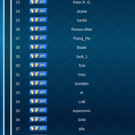
23
Peter R. G.
24
Jessie
25
Gerbil
26
Romeo.Mike
27
Flying_Flo
28
Blade
29
Jack_1
30
Tom
31
Vren
32
bondfan
33
rk
34
Lufti
35
supersonic
36
SAM
37
alfa