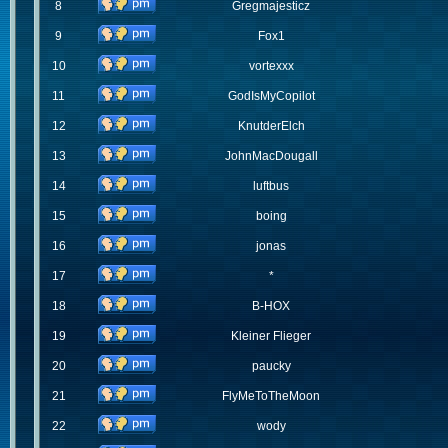
8
Gregmajesticz
9
Fox1
10
vortexxx
11
GodIsMyCopilot
12
KnutderElch
13
JohnMacDougall
14
luftbus
15
boing
16
jonas
17
*
18
B-HOX
19
Kleiner Flieger
20
paucky
21
FlyMeToTheMoon
22
wody